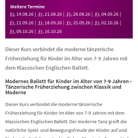
einem
Weitere Termine
neuen
Fr
,
14
.
08
.
26
Fr
,
21
.
08
.
26
Fr
,
28
.
08
.
26
Fr
,
04
.
09
.
26
Tab)
Fr
,
11
.
09
.
26
Fr
,
18
.
09
.
26
Fr
,
25
.
09
.
26
Fr
,
02
.
10
.
26
Fr
,
09
.
10
.
26
Fr
,
16
.
10
.
26
Dieser Kurs verbindet die moderne tänzerische
Früherziehung für Kinder im Alter von 7-9 Jahren mit
dem Klassischen Englischen Ballett.
Modernes Ballett für Kinder im Alter von 7-9 Jahren -
Tänzerische Früherziehung zwischen Klassik und
Moderne
Dieser Kurs verbindet die moderne tänzerische
Früherziehung für Kinder im Alter von 7-9 Jahren mit dem
Klassischen Englischen Ballett. Der moderne Tanz greift die
natürliche Spiel- und Bewegungsfreude der Kinder auf und