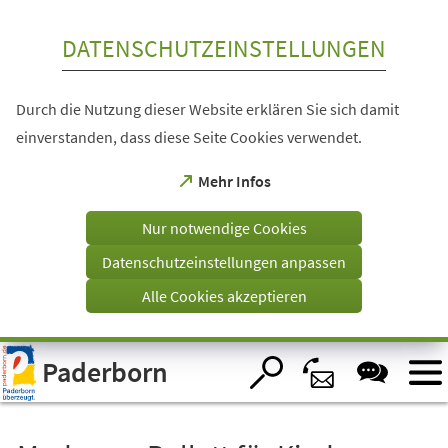
Inhalt anspringen
DATENSCHUTZEINSTELLUNGEN
Durch die Nutzung dieser Website erklären Sie sich damit
einverstanden, dass diese Seite Cookies verwendet.
(Öffnet
Mehr Infos
in
einem
Nur notwendige Cookies
neuen
Tab)
Datenschutzeinstellungen anpassen
Alle Cookies akzeptieren
Visuelle
Paderborn
Assistenzsoftware
öffnen.