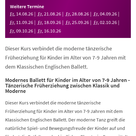
einem
Weitere Termine
neuen
Fr
,
14
.
08
.
26
Fr
,
21
.
08
.
26
Fr
,
28
.
08
.
26
Fr
,
04
.
09
.
26
Tab)
Fr
,
11
.
09
.
26
Fr
,
18
.
09
.
26
Fr
,
25
.
09
.
26
Fr
,
02
.
10
.
26
Fr
,
09
.
10
.
26
Fr
,
16
.
10
.
26
Dieser Kurs verbindet die moderne tänzerische
Früherziehung für Kinder im Alter von 7-9 Jahren mit
dem Klassischen Englischen Ballett.
Modernes Ballett für Kinder im Alter von 7-9 Jahren -
Tänzerische Früherziehung zwischen Klassik und
Moderne
Dieser Kurs verbindet die moderne tänzerische
Früherziehung für Kinder im Alter von 7-9 Jahren mit dem
Klassischen Englischen Ballett. Der moderne Tanz greift die
natürliche Spiel- und Bewegungsfreude der Kinder auf und