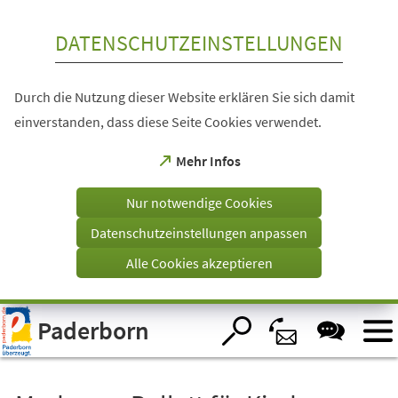
Inhalt anspringen
DATENSCHUTZEINSTELLUNGEN
Durch die Nutzung dieser Website erklären Sie sich damit
einverstanden, dass diese Seite Cookies verwendet.
(Öffnet
Mehr Infos
in
einem
Nur notwendige Cookies
neuen
Tab)
Datenschutzeinstellungen anpassen
Alle Cookies akzeptieren
Visuelle
Paderborn
Assistenzsoftware
öffnen.