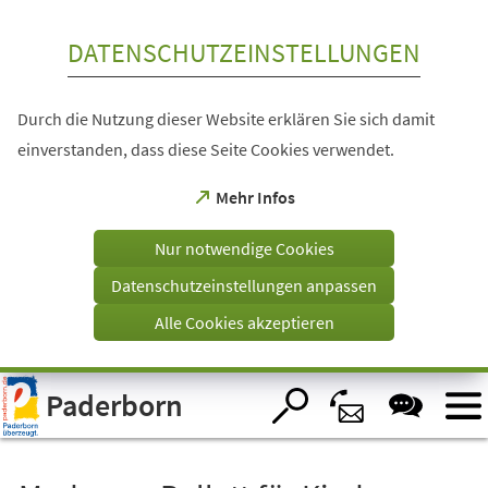
Inhalt anspringen
DATENSCHUTZEINSTELLUNGEN
Durch die Nutzung dieser Website erklären Sie sich damit
einverstanden, dass diese Seite Cookies verwendet.
(Öffnet
Mehr Infos
in
einem
Nur notwendige Cookies
neuen
Tab)
Datenschutzeinstellungen anpassen
Alle Cookies akzeptieren
Visuelle
Paderborn
Assistenzsoftware
öffnen.