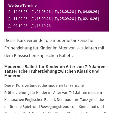
einem
Weitere Termine
neuen
Fr
,
14
.
08
.
26
Fr
,
21
.
08
.
26
Fr
,
28
.
08
.
26
Fr
,
04
.
09
.
26
Tab)
Fr
,
11
.
09
.
26
Fr
,
18
.
09
.
26
Fr
,
25
.
09
.
26
Fr
,
02
.
10
.
26
Fr
,
09
.
10
.
26
Fr
,
16
.
10
.
26
Dieser Kurs verbindet die moderne tänzerische
Früherziehung für Kinder im Alter von 7-9 Jahren mit
dem Klassischen Englischen Ballett.
Modernes Ballett für Kinder im Alter von 7-9 Jahren -
Tänzerische Früherziehung zwischen Klassik und
Moderne
Dieser Kurs verbindet die moderne tänzerische
Früherziehung für Kinder im Alter von 7-9 Jahren mit dem
Klassischen Englischen Ballett. Der moderne Tanz greift die
natürliche Spiel- und Bewegungsfreude der Kinder auf und