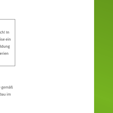
ch! In
ise ein
eldung
Ferien
fe gemäß
zBau im