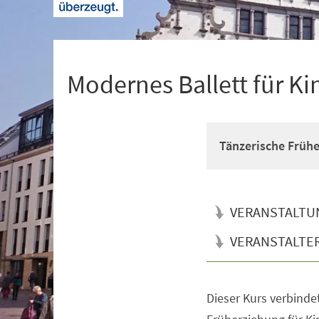
+
1
Modernes Ballett für Ki
Tänzerische Früh
VERANSTALTU
VERANSTALTE
Dieser Kurs verbinde
Veranstaltungsinformationen