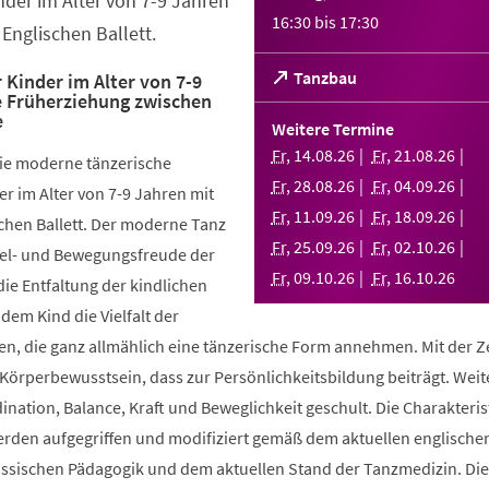
nder im Alter von 7-9 Jahren
16:30
bis
17:30
Englischen Ballett.
(Öffnet
Tanzbau
 Kinder im Alter von 7-9
e Früherziehung zwischen
in
e
einem
Weitere Termine
neuen
Fr
,
14
.
08
.
26
Fr
,
21
.
08
.
26
die moderne tänzerische
Tab)
Fr
,
28
.
08
.
26
Fr
,
04
.
09
.
26
r im Alter von 7-9 Jahren mit
Fr
,
11
.
09
.
26
Fr
,
18
.
09
.
26
chen Ballett. Der moderne Tanz
Fr
,
25
.
09
.
26
Fr
,
02
.
10
.
26
piel- und Bewegungsfreude der
Fr
,
09
.
10
.
26
Fr
,
16
.
10
.
26
die Entfaltung der kindlichen
 dem Kind die Vielfalt der
, die ganz allmählich eine tänzerische Form annehmen. Mit der Ze
 Körperbewusstsein, dass zur Persönlichkeitsbildung beiträgt. Weit
ination, Balance, Kraft und Beweglichkeit geschult. Die Charakteris
werden aufgegriffen und modifiziert gemäß dem aktuellen englische
össischen Pädagogik und dem aktuellen Stand der Tanzmedizin. Di