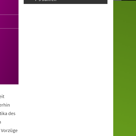
it
erhin
tika des
n
e Vorzüge