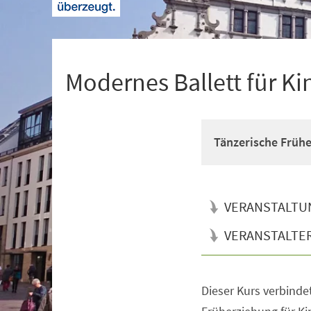
+
1
Modernes Ballett für Ki
Tänzerische Früh
VERANSTALTU
VERANSTALTE
Dieser Kurs verbinde
Veranstaltungsinformationen