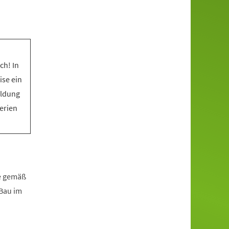
ch! In
ise ein
eldung
Ferien
fe gemäß
zBau im