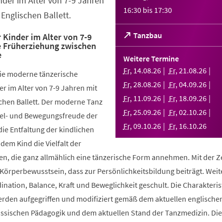
nder im Alter von 7-9 Jahren
16:30
bis
17:30
Englischen Ballett.
(Öffnet
Tanzbau
 Kinder im Alter von 7-9
e Früherziehung zwischen
in
e
einem
Weitere Termine
neuen
Fr
,
14
.
08
.
26
Fr
,
21
.
08
.
26
die moderne tänzerische
Tab)
Fr
,
28
.
08
.
26
Fr
,
04
.
09
.
26
r im Alter von 7-9 Jahren mit
Fr
,
11
.
09
.
26
Fr
,
18
.
09
.
26
chen Ballett. Der moderne Tanz
Fr
,
25
.
09
.
26
Fr
,
02
.
10
.
26
piel- und Bewegungsfreude der
Fr
,
09
.
10
.
26
Fr
,
16
.
10
.
26
die Entfaltung der kindlichen
 dem Kind die Vielfalt der
, die ganz allmählich eine tänzerische Form annehmen. Mit der Ze
 Körperbewusstsein, dass zur Persönlichkeitsbildung beiträgt. Weit
ination, Balance, Kraft und Beweglichkeit geschult. Die Charakteris
werden aufgegriffen und modifiziert gemäß dem aktuellen englische
össischen Pädagogik und dem aktuellen Stand der Tanzmedizin. Di