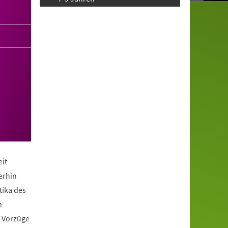
it
erhin
tika des
n
e Vorzüge