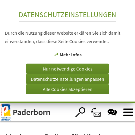
Inhalt anspringen
DATENSCHUTZEINSTELLUNGEN
Durch die Nutzung dieser Website erklären Sie sich damit
einverstanden, dass diese Seite Cookies verwendet.
(Öffnet
Mehr Infos
in
einem
Nur notwendige Cookies
neuen
Tab)
Datenschutzeinstellungen anpassen
Alle Cookies akzeptieren
Visuelle
Paderborn
Assistenzsoftware
öffnen.