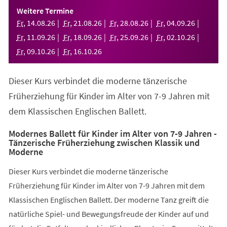
einem
Weitere Termine
neuen
Fr
,
14
.
08
.
26
Fr
,
21
.
08
.
26
Fr
,
28
.
08
.
26
Fr
,
04
.
09
.
26
Tab)
Fr
,
11
.
09
.
26
Fr
,
18
.
09
.
26
Fr
,
25
.
09
.
26
Fr
,
02
.
10
.
26
Fr
,
09
.
10
.
26
Fr
,
16
.
10
.
26
Dieser Kurs verbindet die moderne tänzerische
Früherziehung für Kinder im Alter von 7-9 Jahren mit
dem Klassischen Englischen Ballett.
Modernes Ballett für Kinder im Alter von 7-9 Jahren -
Tänzerische Früherziehung zwischen Klassik und
Moderne
Dieser Kurs verbindet die moderne tänzerische
Früherziehung für Kinder im Alter von 7-9 Jahren mit dem
Klassischen Englischen Ballett. Der moderne Tanz greift die
natürliche Spiel- und Bewegungsfreude der Kinder auf und