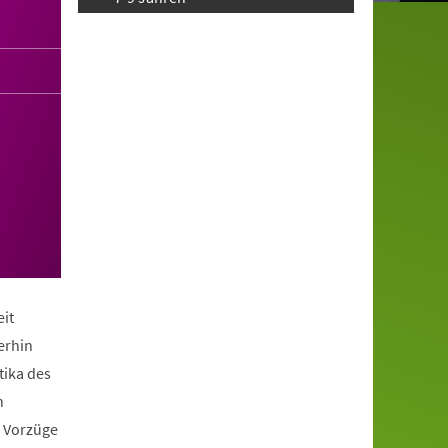
it
erhin
tika des
n
e Vorzüge