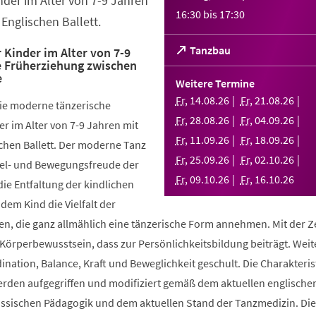
nder im Alter von 7-9 Jahren
16:30
bis
17:30
Englischen Ballett.
(Öffnet
Tanzbau
 Kinder im Alter von 7-9
e Früherziehung zwischen
in
e
einem
Weitere Termine
neuen
Fr
,
14
.
08
.
26
Fr
,
21
.
08
.
26
die moderne tänzerische
Tab)
Fr
,
28
.
08
.
26
Fr
,
04
.
09
.
26
r im Alter von 7-9 Jahren mit
Fr
,
11
.
09
.
26
Fr
,
18
.
09
.
26
chen Ballett. Der moderne Tanz
Fr
,
25
.
09
.
26
Fr
,
02
.
10
.
26
piel- und Bewegungsfreude der
Fr
,
09
.
10
.
26
Fr
,
16
.
10
.
26
die Entfaltung der kindlichen
 dem Kind die Vielfalt der
, die ganz allmählich eine tänzerische Form annehmen. Mit der Ze
 Körperbewusstsein, dass zur Persönlichkeitsbildung beiträgt. Weit
ination, Balance, Kraft und Beweglichkeit geschult. Die Charakteris
werden aufgegriffen und modifiziert gemäß dem aktuellen englische
össischen Pädagogik und dem aktuellen Stand der Tanzmedizin. Di