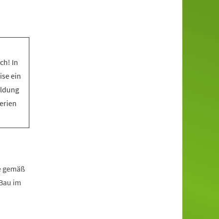
ch! In
ise ein
eldung
Ferien
fe gemäß
zBau im