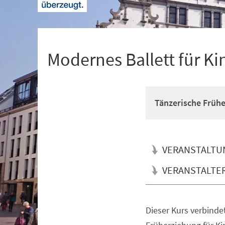
+
1
Modernes Ballett für Ki
Tänzerische Früh
VERANSTALTU
VERANSTALTE
Dieser Kurs verbinde
Veranstaltungsinformationen