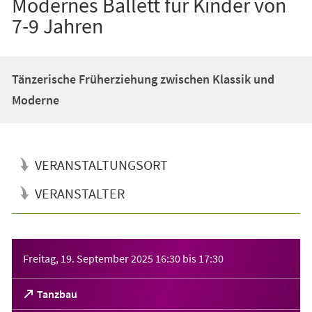
Modernes Ballett für Kinder von
7-9 Jahren
Tänzerische Früherziehung zwischen Klassik und
Moderne
VERANSTALTUNGSORT
VERANSTALTER
Veranstaltungsinformationen
Freitag, 19. September 2025
16:30
bis
17:30
(Öffnet
Tanzbau
in