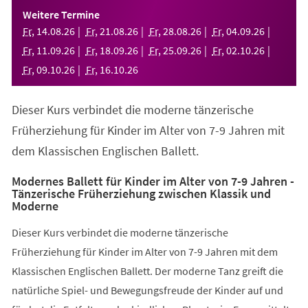
einem
Weitere Termine
neuen
Fr
,
14
.
08
.
26
Fr
,
21
.
08
.
26
Fr
,
28
.
08
.
26
Fr
,
04
.
09
.
26
Tab)
Fr
,
11
.
09
.
26
Fr
,
18
.
09
.
26
Fr
,
25
.
09
.
26
Fr
,
02
.
10
.
26
Fr
,
09
.
10
.
26
Fr
,
16
.
10
.
26
Dieser Kurs verbindet die moderne tänzerische
Früherziehung für Kinder im Alter von 7-9 Jahren mit
dem Klassischen Englischen Ballett.
Modernes Ballett für Kinder im Alter von 7-9 Jahren -
Tänzerische Früherziehung zwischen Klassik und
Moderne
Dieser Kurs verbindet die moderne tänzerische
Früherziehung für Kinder im Alter von 7-9 Jahren mit dem
Klassischen Englischen Ballett. Der moderne Tanz greift die
natürliche Spiel- und Bewegungsfreude der Kinder auf und