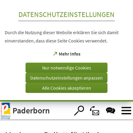
Inhalt anspringen
DATENSCHUTZEINSTELLUNGEN
Durch die Nutzung dieser Website erklären Sie sich damit
einverstanden, dass diese Seite Cookies verwendet.
(Öffnet
Mehr Infos
in
einem
Nur notwendige Cookies
neuen
Tab)
Datenschutzeinstellungen anpassen
Alle Cookies akzeptieren
Visuelle
Paderborn
Assistenzsoftware
öffnen.