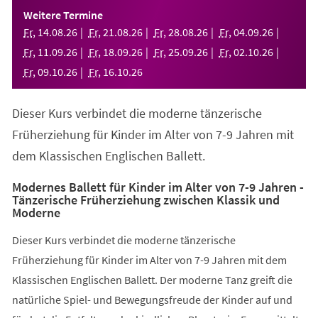
einem
Weitere Termine
neuen
Fr
,
14
.
08
.
26
Fr
,
21
.
08
.
26
Fr
,
28
.
08
.
26
Fr
,
04
.
09
.
26
Tab)
Fr
,
11
.
09
.
26
Fr
,
18
.
09
.
26
Fr
,
25
.
09
.
26
Fr
,
02
.
10
.
26
Fr
,
09
.
10
.
26
Fr
,
16
.
10
.
26
Dieser Kurs verbindet die moderne tänzerische
Früherziehung für Kinder im Alter von 7-9 Jahren mit
dem Klassischen Englischen Ballett.
Modernes Ballett für Kinder im Alter von 7-9 Jahren -
Tänzerische Früherziehung zwischen Klassik und
Moderne
Dieser Kurs verbindet die moderne tänzerische
Früherziehung für Kinder im Alter von 7-9 Jahren mit dem
Klassischen Englischen Ballett. Der moderne Tanz greift die
natürliche Spiel- und Bewegungsfreude der Kinder auf und