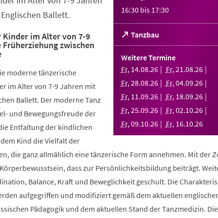
nder im Alter von 7-9 Jahren
16:30
bis
17:30
Englischen Ballett.
(Öffnet
Tanzbau
 Kinder im Alter von 7-9
e Früherziehung zwischen
in
e
einem
Weitere Termine
neuen
Fr
,
14
.
08
.
26
Fr
,
21
.
08
.
26
die moderne tänzerische
Tab)
Fr
,
28
.
08
.
26
Fr
,
04
.
09
.
26
r im Alter von 7-9 Jahren mit
Fr
,
11
.
09
.
26
Fr
,
18
.
09
.
26
chen Ballett. Der moderne Tanz
Fr
,
25
.
09
.
26
Fr
,
02
.
10
.
26
piel- und Bewegungsfreude der
Fr
,
09
.
10
.
26
Fr
,
16
.
10
.
26
die Entfaltung der kindlichen
 dem Kind die Vielfalt der
, die ganz allmählich eine tänzerische Form annehmen. Mit der Ze
 Körperbewusstsein, dass zur Persönlichkeitsbildung beiträgt. Weit
ination, Balance, Kraft und Beweglichkeit geschult. Die Charakteris
werden aufgegriffen und modifiziert gemäß dem aktuellen englische
össischen Pädagogik und dem aktuellen Stand der Tanzmedizin. Di