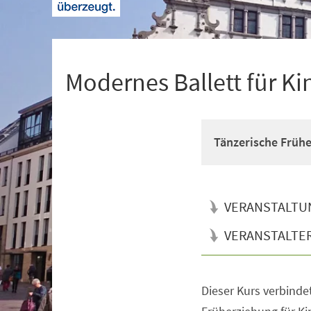
+
1
Modernes Ballett für Ki
Tänzerische Früh
VERANSTALTU
VERANSTALTE
Dieser Kurs verbinde
Veranstaltungsinformationen