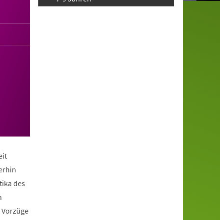
it
erhin
tika des
n
e Vorzüge