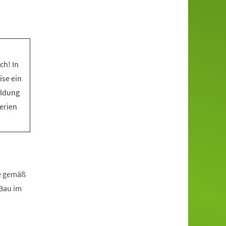
ch! In
ise ein
eldung
Ferien
fe gemäß
zBau im