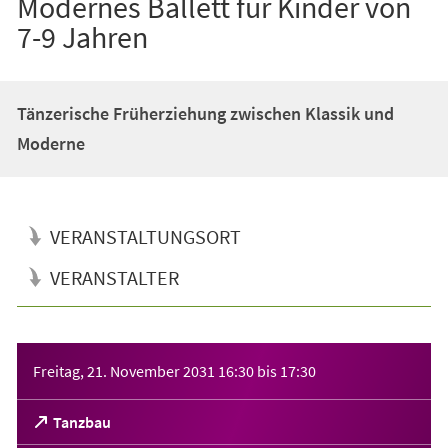
Modernes Ballett für Kinder von
7-9 Jahren
Tänzerische Früherziehung zwischen Klassik und
Moderne
VERANSTALTUNGSORT
VERANSTALTER
Veranstaltungsinformationen
Freitag, 21. November 2031
16:30
bis
17:30
(Öffnet
Tanzbau
in