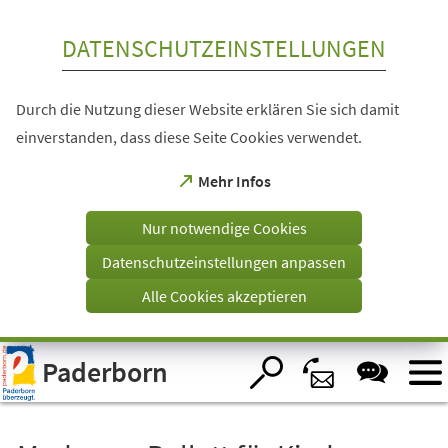
Inhalt anspringen
DATENSCHUTZEINSTELLUNGEN
Durch die Nutzung dieser Website erklären Sie sich damit
einverstanden, dass diese Seite Cookies verwendet.
(Öffnet
Mehr Infos
in
einem
Nur notwendige Cookies
neuen
Tab)
Datenschutzeinstellungen anpassen
Alle Cookies akzeptieren
Visuelle
Paderborn
Assistenzsoftware
öffnen.