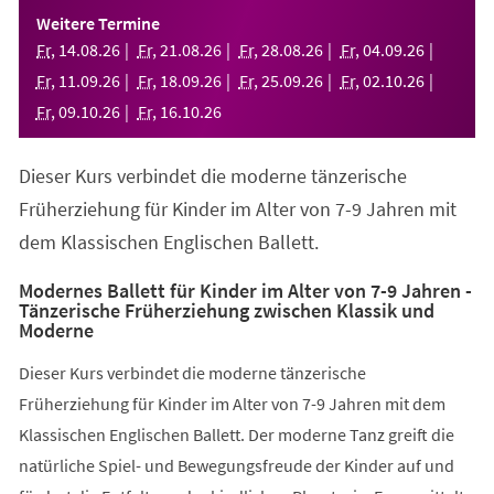
einem
Weitere Termine
neuen
Fr
,
14
.
08
.
26
Fr
,
21
.
08
.
26
Fr
,
28
.
08
.
26
Fr
,
04
.
09
.
26
Tab)
Fr
,
11
.
09
.
26
Fr
,
18
.
09
.
26
Fr
,
25
.
09
.
26
Fr
,
02
.
10
.
26
Fr
,
09
.
10
.
26
Fr
,
16
.
10
.
26
Dieser Kurs verbindet die moderne tänzerische
Früherziehung für Kinder im Alter von 7-9 Jahren mit
dem Klassischen Englischen Ballett.
Modernes Ballett für Kinder im Alter von 7-9 Jahren -
Tänzerische Früherziehung zwischen Klassik und
Moderne
Dieser Kurs verbindet die moderne tänzerische
Früherziehung für Kinder im Alter von 7-9 Jahren mit dem
Klassischen Englischen Ballett. Der moderne Tanz greift die
natürliche Spiel- und Bewegungsfreude der Kinder auf und