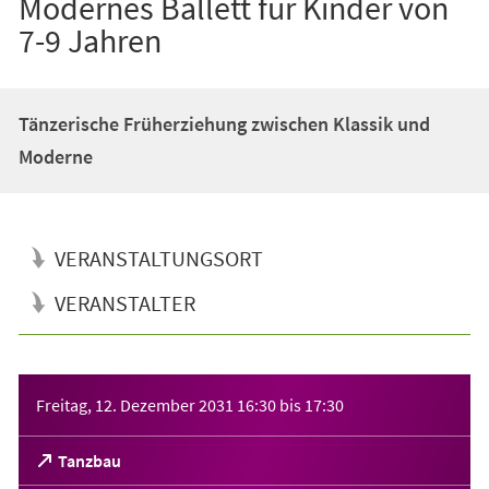
Modernes Ballett für Kinder von
7-9 Jahren
Tänzerische Früherziehung zwischen Klassik und
Moderne
VERANSTALTUNGSORT
VERANSTALTER
Veranstaltungsinformationen
Freitag, 12. Dezember 2031
16:30
bis
17:30
(Öffnet
Tanzbau
in