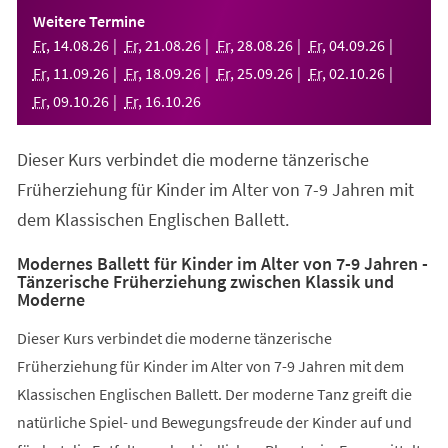
einem
Weitere Termine
neuen
Fr
,
14
.
08
.
26
Fr
,
21
.
08
.
26
Fr
,
28
.
08
.
26
Fr
,
04
.
09
.
26
Tab)
Fr
,
11
.
09
.
26
Fr
,
18
.
09
.
26
Fr
,
25
.
09
.
26
Fr
,
02
.
10
.
26
Fr
,
09
.
10
.
26
Fr
,
16
.
10
.
26
Dieser Kurs verbindet die moderne tänzerische
Früherziehung für Kinder im Alter von 7-9 Jahren mit
dem Klassischen Englischen Ballett.
Modernes Ballett für Kinder im Alter von 7-9 Jahren -
Tänzerische Früherziehung zwischen Klassik und
Moderne
Dieser Kurs verbindet die moderne tänzerische
Früherziehung für Kinder im Alter von 7-9 Jahren mit dem
Klassischen Englischen Ballett. Der moderne Tanz greift die
natürliche Spiel- und Bewegungsfreude der Kinder auf und