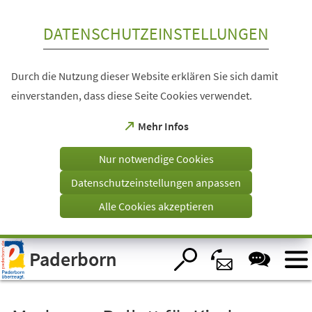
Inhalt anspringen
DATENSCHUTZEINSTELLUNGEN
Durch die Nutzung dieser Website erklären Sie sich damit
einverstanden, dass diese Seite Cookies verwendet.
(Öffnet
Mehr Infos
in
einem
Nur notwendige Cookies
neuen
Tab)
Datenschutzeinstellungen anpassen
Alle Cookies akzeptieren
Visuelle
Paderborn
Assistenzsoftware
öffnen.