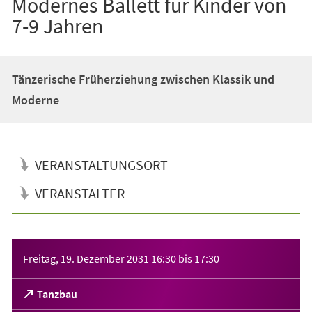
Modernes Ballett für Kinder von
7-9 Jahren
Tänzerische Früherziehung zwischen Klassik und
Moderne
VERANSTALTUNGSORT
VERANSTALTER
Veranstaltungsinformationen
Freitag, 19. Dezember 2031
16:30
bis
17:30
(Öffnet
Tanzbau
in