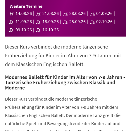
einem
Weitere Termine
neuen
Fr
,
14
.
08
.
26
Fr
,
21
.
08
.
26
Fr
,
28
.
08
.
26
Fr
,
04
.
09
.
26
Tab)
Fr
,
11
.
09
.
26
Fr
,
18
.
09
.
26
Fr
,
25
.
09
.
26
Fr
,
02
.
10
.
26
Fr
,
09
.
10
.
26
Fr
,
16
.
10
.
26
Dieser Kurs verbindet die moderne tänzerische
Früherziehung für Kinder im Alter von 7-9 Jahren mit
dem Klassischen Englischen Ballett.
Modernes Ballett für Kinder im Alter von 7-9 Jahren -
Tänzerische Früherziehung zwischen Klassik und
Moderne
Dieser Kurs verbindet die moderne tänzerische
Früherziehung für Kinder im Alter von 7-9 Jahren mit dem
Klassischen Englischen Ballett. Der moderne Tanz greift die
natürliche Spiel- und Bewegungsfreude der Kinder auf und