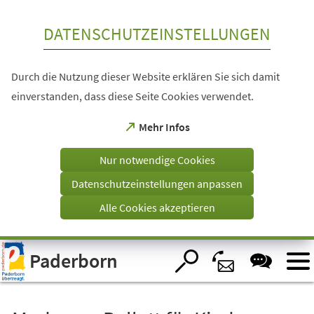
Inhalt anspringen
DATENSCHUTZEINSTELLUNGEN
Durch die Nutzung dieser Website erklären Sie sich damit
einverstanden, dass diese Seite Cookies verwendet.
(Öffnet
Mehr Infos
in
einem
Nur notwendige Cookies
neuen
Tab)
Datenschutzeinstellungen anpassen
Alle Cookies akzeptieren
Visuelle
Paderborn
Assistenzsoftware
öffnen.