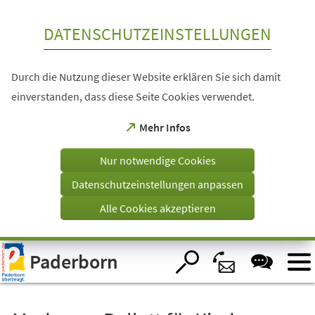
Inhalt anspringen
DATENSCHUTZEINSTELLUNGEN
Durch die Nutzung dieser Website erklären Sie sich damit
einverstanden, dass diese Seite Cookies verwendet.
(Öffnet
Mehr Infos
in
einem
Nur notwendige Cookies
neuen
Tab)
Datenschutzeinstellungen anpassen
Alle Cookies akzeptieren
Visuelle
Paderborn
Assistenzsoftware
öffnen.