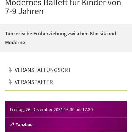
Modernes Ballett für Kinder von
7-9 Jahren
Tänzerische Früherziehung zwischen Klassik und
Moderne
VERANSTALTUNGSORT
VERANSTALTER
Veranstaltungsinformationen
Freitag, 26. Dezember 2031
16:30
bis
17:30
(Öffnet
Tanzbau
in