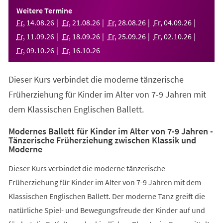
einem
Weitere Termine
neuen
Fr
,
14
.
08
.
26
Fr
,
21
.
08
.
26
Fr
,
28
.
08
.
26
Fr
,
04
.
09
.
26
Tab)
Fr
,
11
.
09
.
26
Fr
,
18
.
09
.
26
Fr
,
25
.
09
.
26
Fr
,
02
.
10
.
26
Fr
,
09
.
10
.
26
Fr
,
16
.
10
.
26
Dieser Kurs verbindet die moderne tänzerische
Früherziehung für Kinder im Alter von 7-9 Jahren mit
dem Klassischen Englischen Ballett.
Modernes Ballett für Kinder im Alter von 7-9 Jahren -
Tänzerische Früherziehung zwischen Klassik und
Moderne
Dieser Kurs verbindet die moderne tänzerische
Früherziehung für Kinder im Alter von 7-9 Jahren mit dem
Klassischen Englischen Ballett. Der moderne Tanz greift die
natürliche Spiel- und Bewegungsfreude der Kinder auf und