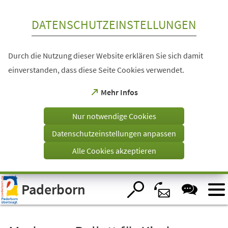
Inhalt anspringen
DATENSCHUTZEINSTELLUNGEN
Durch die Nutzung dieser Website erklären Sie sich damit
einverstanden, dass diese Seite Cookies verwendet.
(Öffnet
Mehr Infos
in
einem
Nur notwendige Cookies
neuen
Tab)
Datenschutzeinstellungen anpassen
Alle Cookies akzeptieren
Visuelle
Paderborn
Assistenzsoftware
öffnen.