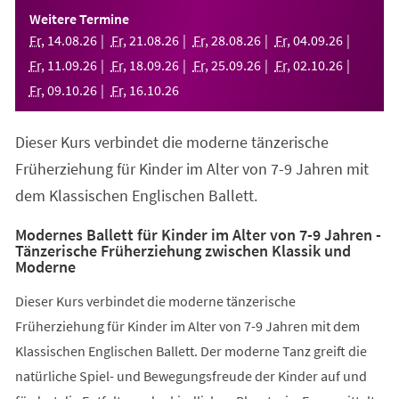
einem
Weitere Termine
neuen
Fr
,
14
.
08
.
26
Fr
,
21
.
08
.
26
Fr
,
28
.
08
.
26
Fr
,
04
.
09
.
26
Tab)
Fr
,
11
.
09
.
26
Fr
,
18
.
09
.
26
Fr
,
25
.
09
.
26
Fr
,
02
.
10
.
26
Fr
,
09
.
10
.
26
Fr
,
16
.
10
.
26
Dieser Kurs verbindet die moderne tänzerische
Früherziehung für Kinder im Alter von 7-9 Jahren mit
dem Klassischen Englischen Ballett.
Modernes Ballett für Kinder im Alter von 7-9 Jahren -
Tänzerische Früherziehung zwischen Klassik und
Moderne
Dieser Kurs verbindet die moderne tänzerische
Früherziehung für Kinder im Alter von 7-9 Jahren mit dem
Klassischen Englischen Ballett. Der moderne Tanz greift die
natürliche Spiel- und Bewegungsfreude der Kinder auf und