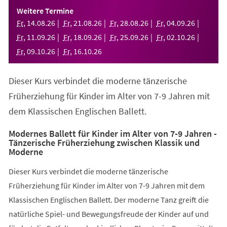
einem
Weitere Termine
neuen
Fr
,
14
.
08
.
26
Fr
,
21
.
08
.
26
Fr
,
28
.
08
.
26
Fr
,
04
.
09
.
26
Tab)
Fr
,
11
.
09
.
26
Fr
,
18
.
09
.
26
Fr
,
25
.
09
.
26
Fr
,
02
.
10
.
26
Fr
,
09
.
10
.
26
Fr
,
16
.
10
.
26
Dieser Kurs verbindet die moderne tänzerische
Früherziehung für Kinder im Alter von 7-9 Jahren mit
dem Klassischen Englischen Ballett.
Modernes Ballett für Kinder im Alter von 7-9 Jahren -
Tänzerische Früherziehung zwischen Klassik und
Moderne
Dieser Kurs verbindet die moderne tänzerische
Früherziehung für Kinder im Alter von 7-9 Jahren mit dem
Klassischen Englischen Ballett. Der moderne Tanz greift die
natürliche Spiel- und Bewegungsfreude der Kinder auf und