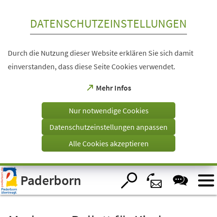
Inhalt anspringen
DATENSCHUTZEINSTELLUNGEN
Durch die Nutzung dieser Website erklären Sie sich damit
einverstanden, dass diese Seite Cookies verwendet.
(Öffnet
Mehr Infos
in
einem
Nur notwendige Cookies
neuen
Tab)
Datenschutzeinstellungen anpassen
Alle Cookies akzeptieren
Visuelle
Paderborn
Assistenzsoftware
öffnen.