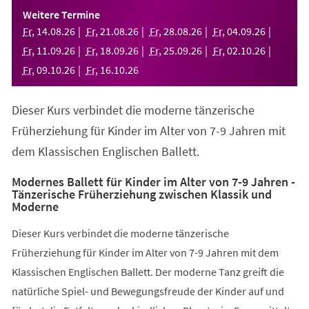
einem
Weitere Termine
neuen
Fr
,
14
.
08
.
26
Fr
,
21
.
08
.
26
Fr
,
28
.
08
.
26
Fr
,
04
.
09
.
26
Tab)
Fr
,
11
.
09
.
26
Fr
,
18
.
09
.
26
Fr
,
25
.
09
.
26
Fr
,
02
.
10
.
26
Fr
,
09
.
10
.
26
Fr
,
16
.
10
.
26
Dieser Kurs verbindet die moderne tänzerische
Früherziehung für Kinder im Alter von 7-9 Jahren mit
dem Klassischen Englischen Ballett.
Modernes Ballett für Kinder im Alter von 7-9 Jahren -
Tänzerische Früherziehung zwischen Klassik und
Moderne
Dieser Kurs verbindet die moderne tänzerische
Früherziehung für Kinder im Alter von 7-9 Jahren mit dem
Klassischen Englischen Ballett. Der moderne Tanz greift die
natürliche Spiel- und Bewegungsfreude der Kinder auf und