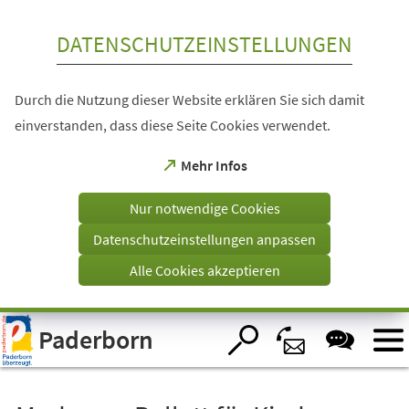
Inhalt anspringen
DATENSCHUTZEINSTELLUNGEN
Durch die Nutzung dieser Website erklären Sie sich damit
einverstanden, dass diese Seite Cookies verwendet.
(Öffnet
Mehr Infos
in
einem
Nur notwendige Cookies
neuen
Tab)
Datenschutzeinstellungen anpassen
Alle Cookies akzeptieren
Visuelle
Paderborn
Assistenzsoftware
öffnen.