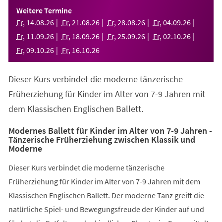
einem
Weitere Termine
neuen
Fr
,
14
.
08
.
26
Fr
,
21
.
08
.
26
Fr
,
28
.
08
.
26
Fr
,
04
.
09
.
26
Tab)
Fr
,
11
.
09
.
26
Fr
,
18
.
09
.
26
Fr
,
25
.
09
.
26
Fr
,
02
.
10
.
26
Fr
,
09
.
10
.
26
Fr
,
16
.
10
.
26
Dieser Kurs verbindet die moderne tänzerische
Früherziehung für Kinder im Alter von 7-9 Jahren mit
dem Klassischen Englischen Ballett.
Modernes Ballett für Kinder im Alter von 7-9 Jahren -
Tänzerische Früherziehung zwischen Klassik und
Moderne
Dieser Kurs verbindet die moderne tänzerische
Früherziehung für Kinder im Alter von 7-9 Jahren mit dem
Klassischen Englischen Ballett. Der moderne Tanz greift die
natürliche Spiel- und Bewegungsfreude der Kinder auf und