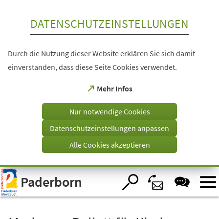
Inhalt anspringen
DATENSCHUTZEINSTELLUNGEN
Durch die Nutzung dieser Website erklären Sie sich damit
einverstanden, dass diese Seite Cookies verwendet.
(Öffnet
Mehr Infos
in
einem
Nur notwendige Cookies
neuen
Tab)
Datenschutzeinstellungen anpassen
Alle Cookies akzeptieren
Visuelle
Paderborn
Assistenzsoftware
öffnen.