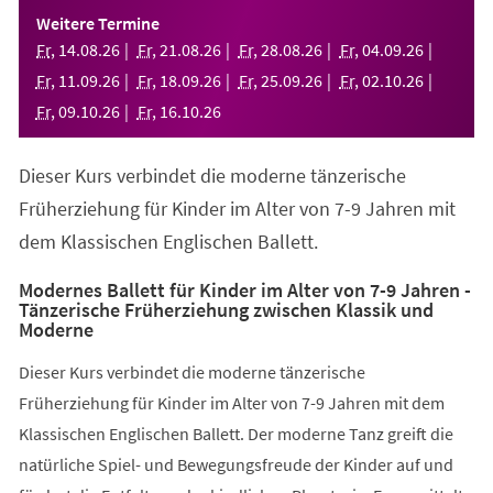
einem
Weitere Termine
neuen
Fr
,
14
.
08
.
26
Fr
,
21
.
08
.
26
Fr
,
28
.
08
.
26
Fr
,
04
.
09
.
26
Tab)
Fr
,
11
.
09
.
26
Fr
,
18
.
09
.
26
Fr
,
25
.
09
.
26
Fr
,
02
.
10
.
26
Fr
,
09
.
10
.
26
Fr
,
16
.
10
.
26
Dieser Kurs verbindet die moderne tänzerische
Früherziehung für Kinder im Alter von 7-9 Jahren mit
dem Klassischen Englischen Ballett.
Modernes Ballett für Kinder im Alter von 7-9 Jahren -
Tänzerische Früherziehung zwischen Klassik und
Moderne
Dieser Kurs verbindet die moderne tänzerische
Früherziehung für Kinder im Alter von 7-9 Jahren mit dem
Klassischen Englischen Ballett. Der moderne Tanz greift die
natürliche Spiel- und Bewegungsfreude der Kinder auf und