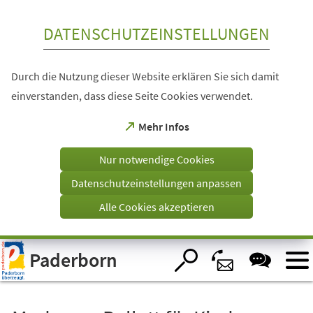
Inhalt anspringen
DATENSCHUTZEINSTELLUNGEN
Durch die Nutzung dieser Website erklären Sie sich damit
einverstanden, dass diese Seite Cookies verwendet.
(Öffnet
Mehr Infos
in
einem
Nur notwendige Cookies
neuen
Tab)
Datenschutzeinstellungen anpassen
Alle Cookies akzeptieren
Visuelle
Paderborn
Assistenzsoftware
öffnen.