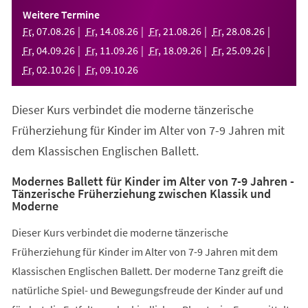
einem
Weitere Termine
neuen
Fr
,
07
.
08
.
26
Fr
,
14
.
08
.
26
Fr
,
21
.
08
.
26
Fr
,
28
.
08
.
26
Tab)
Fr
,
04
.
09
.
26
Fr
,
11
.
09
.
26
Fr
,
18
.
09
.
26
Fr
,
25
.
09
.
26
Fr
,
02
.
10
.
26
Fr
,
09
.
10
.
26
Dieser Kurs verbindet die moderne tänzerische
Früherziehung für Kinder im Alter von 7-9 Jahren mit
dem Klassischen Englischen Ballett.
Modernes Ballett für Kinder im Alter von 7-9 Jahren -
Tänzerische Früherziehung zwischen Klassik und
Moderne
Dieser Kurs verbindet die moderne tänzerische
Früherziehung für Kinder im Alter von 7-9 Jahren mit dem
Klassischen Englischen Ballett. Der moderne Tanz greift die
natürliche Spiel- und Bewegungsfreude der Kinder auf und