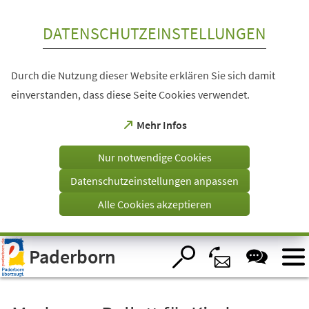
Inhalt anspringen
DATENSCHUTZEINSTELLUNGEN
Durch die Nutzung dieser Website erklären Sie sich damit
einverstanden, dass diese Seite Cookies verwendet.
(Öffnet
Mehr Infos
in
einem
Nur notwendige Cookies
neuen
Tab)
Datenschutzeinstellungen anpassen
Alle Cookies akzeptieren
Visuelle
Paderborn
Assistenzsoftware
öffnen.