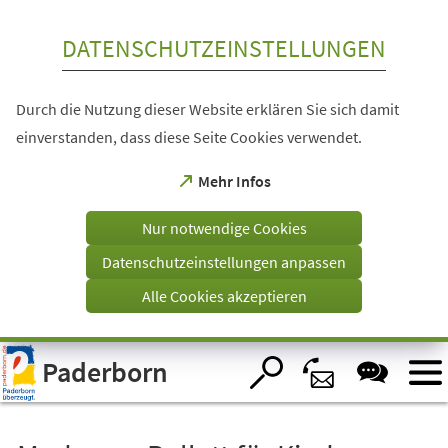
Inhalt anspringen
DATENSCHUTZEINSTELLUNGEN
Durch die Nutzung dieser Website erklären Sie sich damit
einverstanden, dass diese Seite Cookies verwendet.
(Öffnet
Mehr Infos
in
einem
Nur notwendige Cookies
neuen
Tab)
Datenschutzeinstellungen anpassen
Alle Cookies akzeptieren
Visuelle
Paderborn
Assistenzsoftware
öffnen.