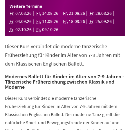
einem
Weitere Termine
neuen
Fr
,
07
.
08
.
26
Fr
,
14
.
08
.
26
Fr
,
21
.
08
.
26
Fr
,
28
.
08
.
26
Tab)
Fr
,
04
.
09
.
26
Fr
,
11
.
09
.
26
Fr
,
18
.
09
.
26
Fr
,
25
.
09
.
26
Fr
,
02
.
10
.
26
Fr
,
09
.
10
.
26
Dieser Kurs verbindet die moderne tänzerische
Früherziehung für Kinder im Alter von 7-9 Jahren mit
dem Klassischen Englischen Ballett.
Modernes Ballett für Kinder im Alter von 7-9 Jahren -
Tänzerische Früherziehung zwischen Klassik und
Moderne
Dieser Kurs verbindet die moderne tänzerische
Früherziehung für Kinder im Alter von 7-9 Jahren mit dem
Klassischen Englischen Ballett. Der moderne Tanz greift die
natürliche Spiel- und Bewegungsfreude der Kinder auf und