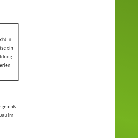
ch! In
ise ein
eldung
Ferien
fe gemäß
zBau im