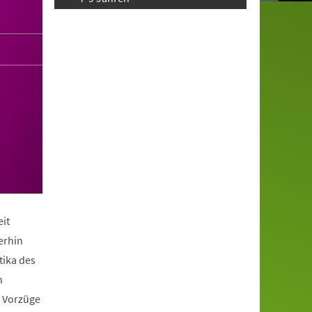
it
erhin
tika des
n
e Vorzüge