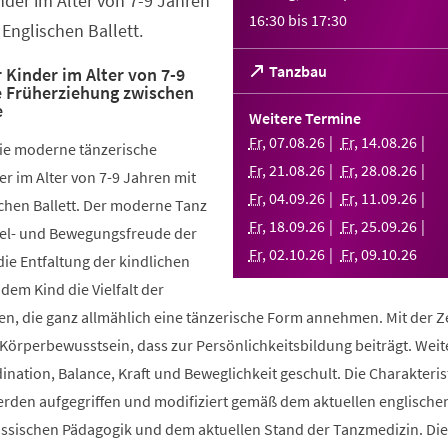
nder im Alter von 7-9 Jahren
16:30
bis
17:30
Englischen Ballett.
(Öffnet
Tanzbau
 Kinder im Alter von 7-9
e Früherziehung zwischen
in
e
einem
Weitere Termine
neuen
Fr
,
07
.
08
.
26
Fr
,
14
.
08
.
26
die moderne tänzerische
Tab)
Fr
,
21
.
08
.
26
Fr
,
28
.
08
.
26
r im Alter von 7-9 Jahren mit
Fr
,
04
.
09
.
26
Fr
,
11
.
09
.
26
chen Ballett. Der moderne Tanz
Fr
,
18
.
09
.
26
Fr
,
25
.
09
.
26
piel- und Bewegungsfreude der
Fr
,
02
.
10
.
26
Fr
,
09
.
10
.
26
die Entfaltung der kindlichen
 dem Kind die Vielfalt der
, die ganz allmählich eine tänzerische Form annehmen. Mit der Ze
 Körperbewusstsein, dass zur Persönlichkeitsbildung beiträgt. Weit
ination, Balance, Kraft und Beweglichkeit geschult. Die Charakteris
werden aufgegriffen und modifiziert gemäß dem aktuellen englische
össischen Pädagogik und dem aktuellen Stand der Tanzmedizin. Di