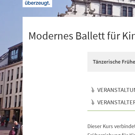
+
1
Modernes Ballett für Ki
Tänzerische Früh
VERANSTALTU
VERANSTALTE
Dieser Kurs verbinde
Veranstaltungsinformationen