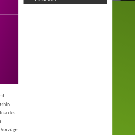
it
erhin
tika des
n
e Vorzüge