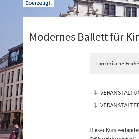
+
1
Modernes Ballett für Ki
Tänzerische Früh
VERANSTALTU
VERANSTALTE
Dieser Kurs verbinde
Veranstaltungsinformationen