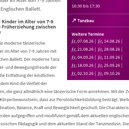
nder im Alter von 7-9 Jahren
16:30
bis
17:30
Englischen Ballett.
(Öffnet
Tanzbau
 Kinder im Alter von 7-9
e Früherziehung zwischen
in
e
einem
Weitere Termine
neuen
Fr
,
07
.
08
.
26
Fr
,
14
.
08
.
26
die moderne tänzerische
Tab)
Fr
,
21
.
08
.
26
Fr
,
28
.
08
.
26
r im Alter von 7-9 Jahren mit
Fr
,
04
.
09
.
26
Fr
,
11
.
09
.
26
chen Ballett. Der moderne Tanz
Fr
,
18
.
09
.
26
Fr
,
25
.
09
.
26
piel- und Bewegungsfreude der
Fr
,
02
.
10
.
26
Fr
,
09
.
10
.
26
die Entfaltung der kindlichen
 dem Kind die Vielfalt der
, die ganz allmählich eine tänzerische Form annehmen. Mit der Ze
 Körperbewusstsein, dass zur Persönlichkeitsbildung beiträgt. Weit
ination, Balance, Kraft und Beweglichkeit geschult. Die Charakteris
werden aufgegriffen und modifiziert gemäß dem aktuellen englische
össischen Pädagogik und dem aktuellen Stand der Tanzmedizin. Di