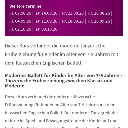
einem
Weitere Termine
neuen
Fr
,
07
.
08
.
26
Fr
,
14
.
08
.
26
Fr
,
21
.
08
.
26
Fr
,
28
.
08
.
26
Tab)
Fr
,
04
.
09
.
26
Fr
,
11
.
09
.
26
Fr
,
18
.
09
.
26
Fr
,
25
.
09
.
26
Fr
,
02
.
10
.
26
Fr
,
09
.
10
.
26
Dieser Kurs verbindet die moderne tänzerische
Früherziehung für Kinder im Alter von 7-9 Jahren mit
dem Klassischen Englischen Ballett.
Modernes Ballett für Kinder im Alter von 7-9 Jahren -
Tänzerische Früherziehung zwischen Klassik und
Moderne
Dieser Kurs verbindet die moderne tänzerische
Früherziehung für Kinder im Alter von 7-9 Jahren mit dem
Klassischen Englischen Ballett. Der moderne Tanz greift die
natürliche Spiel- und Bewegungsfreude der Kinder auf und