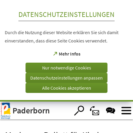
Inhalt anspringen
DATENSCHUTZEINSTELLUNGEN
Durch die Nutzung dieser Website erklären Sie sich damit
einverstanden, dass diese Seite Cookies verwendet.
(Öffnet
Mehr Infos
in
einem
Nur notwendige Cookies
neuen
Tab)
Datenschutzeinstellungen anpassen
Alle Cookies akzeptieren
Visuelle
Paderborn
Assistenzsoftware
öffnen.