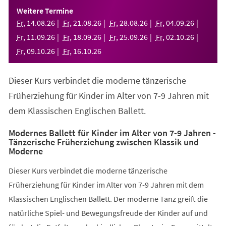
einem
Weitere Termine
neuen
Fr
,
14
.
08
.
26
Fr
,
21
.
08
.
26
Fr
,
28
.
08
.
26
Fr
,
04
.
09
.
26
Tab)
Fr
,
11
.
09
.
26
Fr
,
18
.
09
.
26
Fr
,
25
.
09
.
26
Fr
,
02
.
10
.
26
Fr
,
09
.
10
.
26
Fr
,
16
.
10
.
26
Dieser Kurs verbindet die moderne tänzerische
Früherziehung für Kinder im Alter von 7-9 Jahren mit
dem Klassischen Englischen Ballett.
Modernes Ballett für Kinder im Alter von 7-9 Jahren -
Tänzerische Früherziehung zwischen Klassik und
Moderne
Dieser Kurs verbindet die moderne tänzerische
Früherziehung für Kinder im Alter von 7-9 Jahren mit dem
Klassischen Englischen Ballett. Der moderne Tanz greift die
natürliche Spiel- und Bewegungsfreude der Kinder auf und