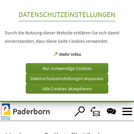
Inhalt anspringen
DATENSCHUTZEINSTELLUNGEN
Durch die Nutzung dieser Website erklären Sie sich damit
einverstanden, dass diese Seite Cookies verwendet.
(Öffnet
Mehr Infos
in
einem
Nur notwendige Cookies
neuen
Tab)
Datenschutzeinstellungen anpassen
Alle Cookies akzeptieren
Visuelle
Paderborn
Assistenzsoftware
öffnen.