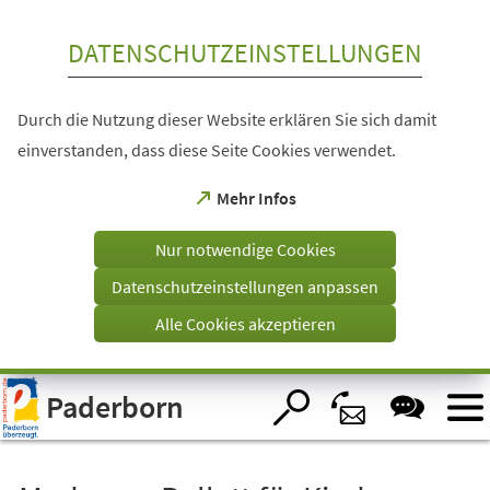
Inhalt anspringen
DATENSCHUTZEINSTELLUNGEN
Durch die Nutzung dieser Website erklären Sie sich damit
einverstanden, dass diese Seite Cookies verwendet.
(Öffnet
Mehr Infos
in
einem
Nur notwendige Cookies
neuen
Tab)
Datenschutzeinstellungen anpassen
Alle Cookies akzeptieren
Visuelle
Paderborn
Assistenzsoftware
öffnen.