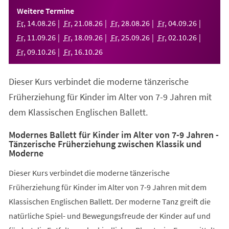
einem
Weitere Termine
neuen
Fr
,
14
.
08
.
26
Fr
,
21
.
08
.
26
Fr
,
28
.
08
.
26
Fr
,
04
.
09
.
26
Tab)
Fr
,
11
.
09
.
26
Fr
,
18
.
09
.
26
Fr
,
25
.
09
.
26
Fr
,
02
.
10
.
26
Fr
,
09
.
10
.
26
Fr
,
16
.
10
.
26
Dieser Kurs verbindet die moderne tänzerische
Früherziehung für Kinder im Alter von 7-9 Jahren mit
dem Klassischen Englischen Ballett.
Modernes Ballett für Kinder im Alter von 7-9 Jahren -
Tänzerische Früherziehung zwischen Klassik und
Moderne
Dieser Kurs verbindet die moderne tänzerische
Früherziehung für Kinder im Alter von 7-9 Jahren mit dem
Klassischen Englischen Ballett. Der moderne Tanz greift die
natürliche Spiel- und Bewegungsfreude der Kinder auf und