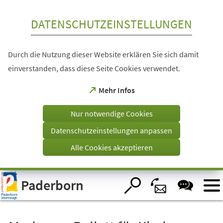
Inhalt anspringen
DATENSCHUTZEINSTELLUNGEN
Durch die Nutzung dieser Website erklären Sie sich damit
einverstanden, dass diese Seite Cookies verwendet.
(Öffnet
Mehr Infos
in
einem
Nur notwendige Cookies
neuen
Tab)
Datenschutzeinstellungen anpassen
Alle Cookies akzeptieren
Visuelle
Paderborn
Assistenzsoftware
öffnen.