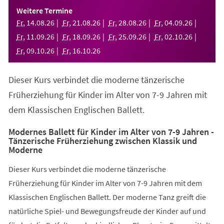
einem
Weitere Termine
neuen
Fr
,
14
.
08
.
26
Fr
,
21
.
08
.
26
Fr
,
28
.
08
.
26
Fr
,
04
.
09
.
26
Tab)
Fr
,
11
.
09
.
26
Fr
,
18
.
09
.
26
Fr
,
25
.
09
.
26
Fr
,
02
.
10
.
26
Fr
,
09
.
10
.
26
Fr
,
16
.
10
.
26
Dieser Kurs verbindet die moderne tänzerische
Früherziehung für Kinder im Alter von 7-9 Jahren mit
dem Klassischen Englischen Ballett.
Modernes Ballett für Kinder im Alter von 7-9 Jahren -
Tänzerische Früherziehung zwischen Klassik und
Moderne
Dieser Kurs verbindet die moderne tänzerische
Früherziehung für Kinder im Alter von 7-9 Jahren mit dem
Klassischen Englischen Ballett. Der moderne Tanz greift die
natürliche Spiel- und Bewegungsfreude der Kinder auf und