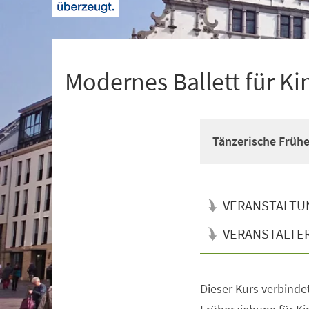
+
1
Modernes Ballett für Ki
Tänzerische Früh
VERANSTALTU
VERANSTALTE
Dieser Kurs verbinde
Veranstaltungsinformationen