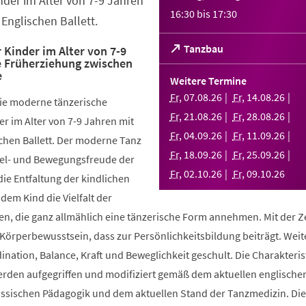
nder im Alter von 7-9 Jahren
16:30
bis
17:30
Englischen Ballett.
(Öffnet
Tanzbau
 Kinder im Alter von 7-9
e Früherziehung zwischen
in
e
einem
Weitere Termine
neuen
Fr
,
07
.
08
.
26
Fr
,
14
.
08
.
26
die moderne tänzerische
Tab)
Fr
,
21
.
08
.
26
Fr
,
28
.
08
.
26
r im Alter von 7-9 Jahren mit
Fr
,
04
.
09
.
26
Fr
,
11
.
09
.
26
chen Ballett. Der moderne Tanz
Fr
,
18
.
09
.
26
Fr
,
25
.
09
.
26
piel- und Bewegungsfreude der
Fr
,
02
.
10
.
26
Fr
,
09
.
10
.
26
die Entfaltung der kindlichen
 dem Kind die Vielfalt der
, die ganz allmählich eine tänzerische Form annehmen. Mit der Ze
 Körperbewusstsein, dass zur Persönlichkeitsbildung beiträgt. Weit
ination, Balance, Kraft und Beweglichkeit geschult. Die Charakteris
werden aufgegriffen und modifiziert gemäß dem aktuellen englische
össischen Pädagogik und dem aktuellen Stand der Tanzmedizin. Di