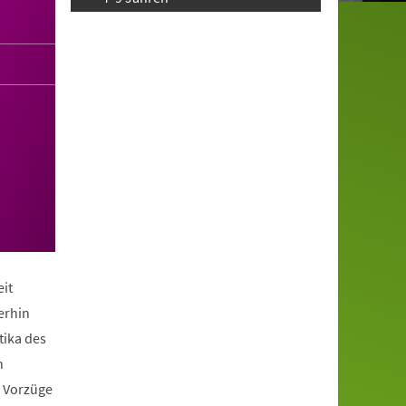
it
erhin
tika des
n
e Vorzüge