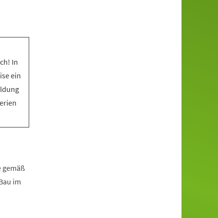
ch! In
ise ein
eldung
Ferien
fe gemäß
zBau im