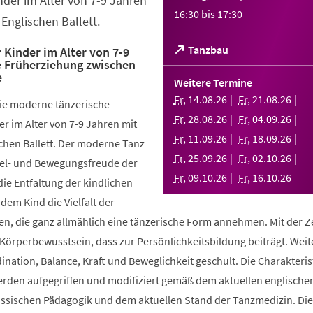
nder im Alter von 7-9 Jahren
16:30
bis
17:30
Englischen Ballett.
(Öffnet
Tanzbau
 Kinder im Alter von 7-9
e Früherziehung zwischen
in
e
einem
Weitere Termine
neuen
Fr
,
14
.
08
.
26
Fr
,
21
.
08
.
26
die moderne tänzerische
Tab)
Fr
,
28
.
08
.
26
Fr
,
04
.
09
.
26
r im Alter von 7-9 Jahren mit
Fr
,
11
.
09
.
26
Fr
,
18
.
09
.
26
chen Ballett. Der moderne Tanz
Fr
,
25
.
09
.
26
Fr
,
02
.
10
.
26
piel- und Bewegungsfreude der
Fr
,
09
.
10
.
26
Fr
,
16
.
10
.
26
die Entfaltung der kindlichen
 dem Kind die Vielfalt der
, die ganz allmählich eine tänzerische Form annehmen. Mit der Ze
 Körperbewusstsein, dass zur Persönlichkeitsbildung beiträgt. Weit
ination, Balance, Kraft und Beweglichkeit geschult. Die Charakteris
werden aufgegriffen und modifiziert gemäß dem aktuellen englische
össischen Pädagogik und dem aktuellen Stand der Tanzmedizin. Di