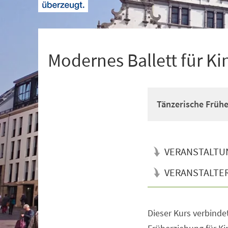
+
1
Modernes Ballett für Ki
Tänzerische Früh
VERANSTALTU
VERANSTALTE
Dieser Kurs verbinde
Veranstaltungsinformationen