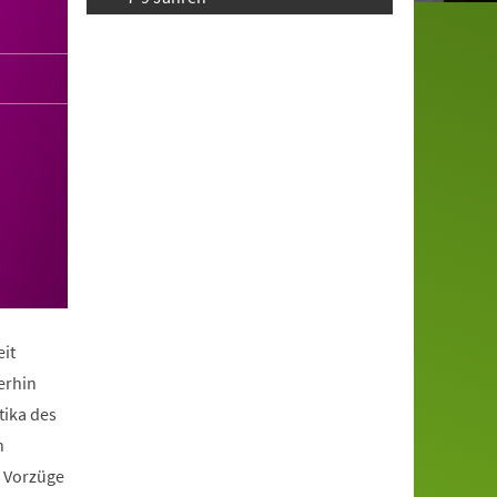
it
erhin
tika des
n
e Vorzüge