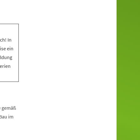
ch! In
ise ein
eldung
Ferien
fe gemäß
zBau im