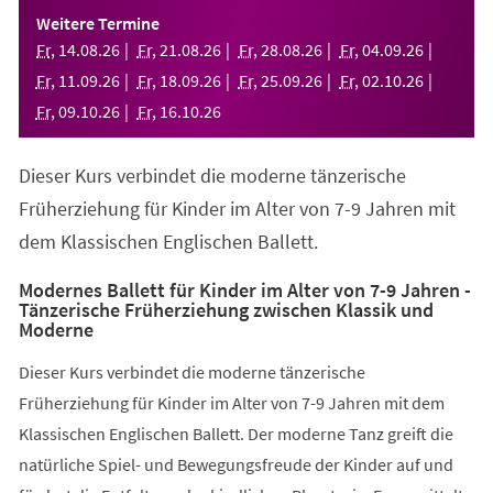
einem
Weitere Termine
neuen
Fr
,
14
.
08
.
26
Fr
,
21
.
08
.
26
Fr
,
28
.
08
.
26
Fr
,
04
.
09
.
26
Tab)
Fr
,
11
.
09
.
26
Fr
,
18
.
09
.
26
Fr
,
25
.
09
.
26
Fr
,
02
.
10
.
26
Fr
,
09
.
10
.
26
Fr
,
16
.
10
.
26
Dieser Kurs verbindet die moderne tänzerische
Früherziehung für Kinder im Alter von 7-9 Jahren mit
dem Klassischen Englischen Ballett.
Modernes Ballett für Kinder im Alter von 7-9 Jahren -
Tänzerische Früherziehung zwischen Klassik und
Moderne
Dieser Kurs verbindet die moderne tänzerische
Früherziehung für Kinder im Alter von 7-9 Jahren mit dem
Klassischen Englischen Ballett. Der moderne Tanz greift die
natürliche Spiel- und Bewegungsfreude der Kinder auf und