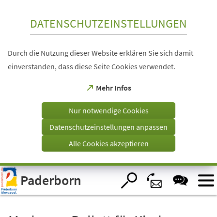
Inhalt anspringen
DATENSCHUTZEINSTELLUNGEN
Durch die Nutzung dieser Website erklären Sie sich damit
einverstanden, dass diese Seite Cookies verwendet.
(Öffnet
Mehr Infos
in
einem
Nur notwendige Cookies
neuen
Tab)
Datenschutzeinstellungen anpassen
Alle Cookies akzeptieren
Visuelle
Paderborn
Assistenzsoftware
öffnen.