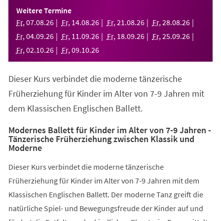
einem
Weitere Termine
neuen
Fr
,
07
.
08
.
26
Fr
,
14
.
08
.
26
Fr
,
21
.
08
.
26
Fr
,
28
.
08
.
26
Tab)
Fr
,
04
.
09
.
26
Fr
,
11
.
09
.
26
Fr
,
18
.
09
.
26
Fr
,
25
.
09
.
26
Fr
,
02
.
10
.
26
Fr
,
09
.
10
.
26
Dieser Kurs verbindet die moderne tänzerische
Früherziehung für Kinder im Alter von 7-9 Jahren mit
dem Klassischen Englischen Ballett.
Modernes Ballett für Kinder im Alter von 7-9 Jahren -
Tänzerische Früherziehung zwischen Klassik und
Moderne
Dieser Kurs verbindet die moderne tänzerische
Früherziehung für Kinder im Alter von 7-9 Jahren mit dem
Klassischen Englischen Ballett. Der moderne Tanz greift die
natürliche Spiel- und Bewegungsfreude der Kinder auf und