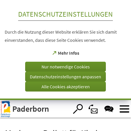
Inhalt anspringen
DATENSCHUTZEINSTELLUNGEN
Durch die Nutzung dieser Website erklären Sie sich damit
einverstanden, dass diese Seite Cookies verwendet.
(Öffnet
Mehr Infos
in
einem
Nur notwendige Cookies
neuen
Tab)
Datenschutzeinstellungen anpassen
Alle Cookies akzeptieren
Visuelle
Paderborn
Assistenzsoftware
öffnen.