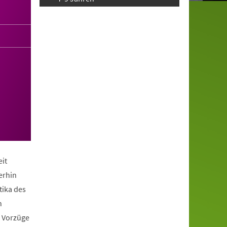
it
erhin
tika des
n
e Vorzüge