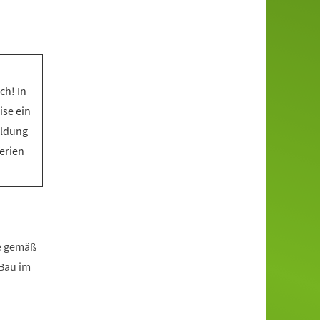
ch! In
ise ein
eldung
Ferien
fe gemäß
zBau im