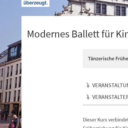
+
1
Modernes Ballett für Ki
Tänzerische Früh
VERANSTALTU
VERANSTALTE
Dieser Kurs verbinde
Veranstaltungsinformationen