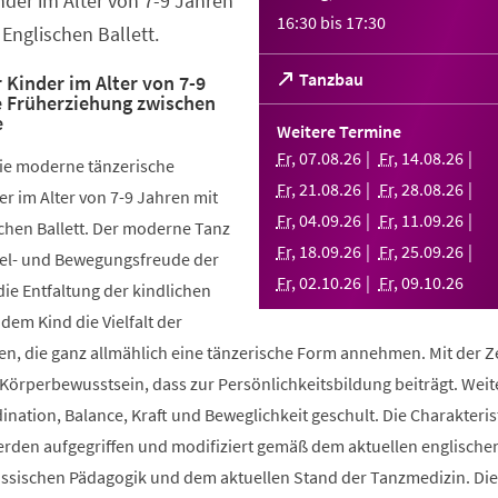
nder im Alter von 7-9 Jahren
16:30
bis
17:30
Englischen Ballett.
(Öffnet
Tanzbau
 Kinder im Alter von 7-9
e Früherziehung zwischen
in
e
einem
Weitere Termine
neuen
Fr
,
07
.
08
.
26
Fr
,
14
.
08
.
26
die moderne tänzerische
Tab)
Fr
,
21
.
08
.
26
Fr
,
28
.
08
.
26
r im Alter von 7-9 Jahren mit
Fr
,
04
.
09
.
26
Fr
,
11
.
09
.
26
chen Ballett. Der moderne Tanz
Fr
,
18
.
09
.
26
Fr
,
25
.
09
.
26
piel- und Bewegungsfreude der
Fr
,
02
.
10
.
26
Fr
,
09
.
10
.
26
die Entfaltung der kindlichen
 dem Kind die Vielfalt der
, die ganz allmählich eine tänzerische Form annehmen. Mit der Ze
 Körperbewusstsein, dass zur Persönlichkeitsbildung beiträgt. Weit
ination, Balance, Kraft und Beweglichkeit geschult. Die Charakteris
werden aufgegriffen und modifiziert gemäß dem aktuellen englische
össischen Pädagogik und dem aktuellen Stand der Tanzmedizin. Di