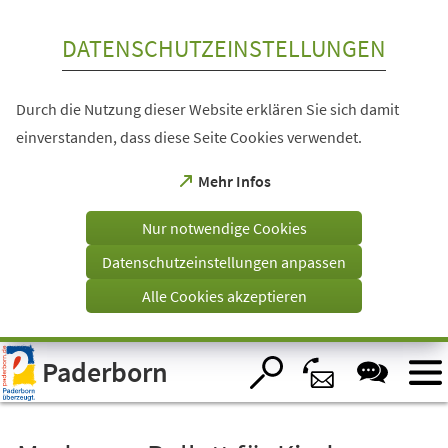
Inhalt anspringen
DATENSCHUTZEINSTELLUNGEN
Durch die Nutzung dieser Website erklären Sie sich damit
einverstanden, dass diese Seite Cookies verwendet.
(Öffnet
Mehr Infos
in
einem
Nur notwendige Cookies
neuen
Tab)
Datenschutzeinstellungen anpassen
Alle Cookies akzeptieren
Visuelle
Paderborn
Assistenzsoftware
öffnen.