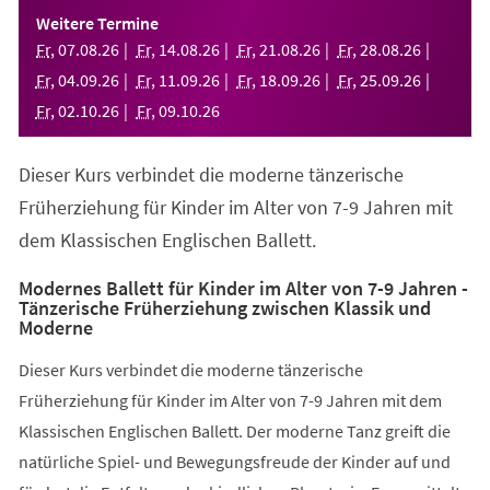
einem
Weitere Termine
neuen
Fr
,
07
.
08
.
26
Fr
,
14
.
08
.
26
Fr
,
21
.
08
.
26
Fr
,
28
.
08
.
26
Tab)
Fr
,
04
.
09
.
26
Fr
,
11
.
09
.
26
Fr
,
18
.
09
.
26
Fr
,
25
.
09
.
26
Fr
,
02
.
10
.
26
Fr
,
09
.
10
.
26
Dieser Kurs verbindet die moderne tänzerische
Früherziehung für Kinder im Alter von 7-9 Jahren mit
dem Klassischen Englischen Ballett.
Modernes Ballett für Kinder im Alter von 7-9 Jahren -
Tänzerische Früherziehung zwischen Klassik und
Moderne
Dieser Kurs verbindet die moderne tänzerische
Früherziehung für Kinder im Alter von 7-9 Jahren mit dem
Klassischen Englischen Ballett. Der moderne Tanz greift die
natürliche Spiel- und Bewegungsfreude der Kinder auf und