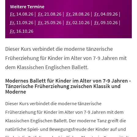
einem
Weitere Termine
neuen
Fr
,
14
.
08
.
26
Fr
,
21
.
08
.
26
Fr
,
28
.
08
.
26
Fr
,
04
.
09
.
26
Tab)
Fr
,
11
.
09
.
26
Fr
,
25
.
09
.
26
Fr
,
02
.
10
.
26
Fr
,
09
.
10
.
26
Fr
,
16
.
10
.
26
Dieser Kurs verbindet die moderne tänzerische
Früherziehung für Kinder im Alter von 7-9 Jahren mit
dem Klassischen Englischen Ballett.
Modernes Ballett für Kinder im Alter von 7-9 Jahren -
Tänzerische Früherziehung zwischen Klassik und
Moderne
Dieser Kurs verbindet die moderne tänzerische
Früherziehung für Kinder im Alter von 7-9 Jahren mit dem
Klassischen Englischen Ballett. Der moderne Tanz greift die
natürliche Spiel- und Bewegungsfreude der Kinder auf und