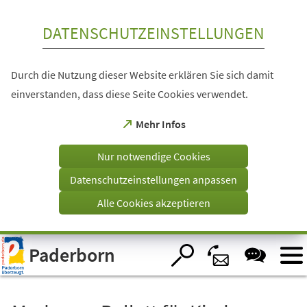
Inhalt anspringen
DATENSCHUTZEINSTELLUNGEN
Durch die Nutzung dieser Website erklären Sie sich damit
einverstanden, dass diese Seite Cookies verwendet.
(Öffnet
Mehr Infos
in
einem
Nur notwendige Cookies
neuen
Tab)
Datenschutzeinstellungen anpassen
Alle Cookies akzeptieren
Visuelle
Paderborn
Assistenzsoftware
öffnen.