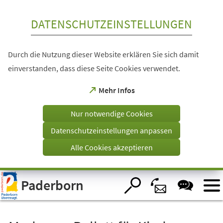
Inhalt anspringen
DATENSCHUTZEINSTELLUNGEN
Durch die Nutzung dieser Website erklären Sie sich damit
einverstanden, dass diese Seite Cookies verwendet.
(Öffnet
Mehr Infos
in
einem
Nur notwendige Cookies
neuen
Tab)
Datenschutzeinstellungen anpassen
Alle Cookies akzeptieren
Visuelle
Paderborn
Assistenzsoftware
öffnen.