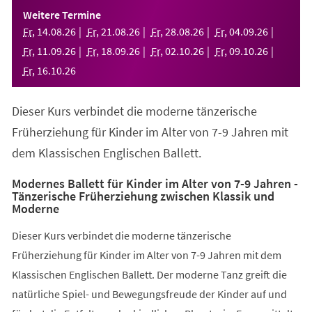
einem
Weitere Termine
neuen
Fr
,
14
.
08
.
26
Fr
,
21
.
08
.
26
Fr
,
28
.
08
.
26
Fr
,
04
.
09
.
26
Tab)
Fr
,
11
.
09
.
26
Fr
,
18
.
09
.
26
Fr
,
02
.
10
.
26
Fr
,
09
.
10
.
26
Fr
,
16
.
10
.
26
Dieser Kurs verbindet die moderne tänzerische
Früherziehung für Kinder im Alter von 7-9 Jahren mit
dem Klassischen Englischen Ballett.
Modernes Ballett für Kinder im Alter von 7-9 Jahren -
Tänzerische Früherziehung zwischen Klassik und
Moderne
Dieser Kurs verbindet die moderne tänzerische
Früherziehung für Kinder im Alter von 7-9 Jahren mit dem
Klassischen Englischen Ballett. Der moderne Tanz greift die
natürliche Spiel- und Bewegungsfreude der Kinder auf und