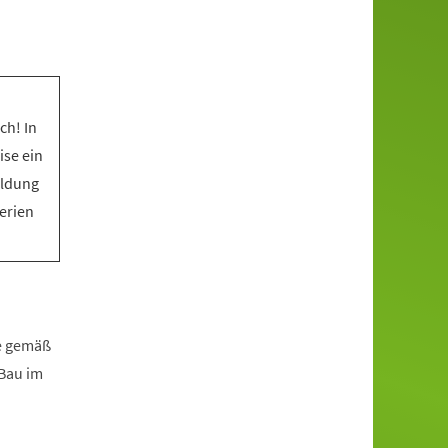
ch! In
ise ein
eldung
Ferien
fe gemäß
zBau im