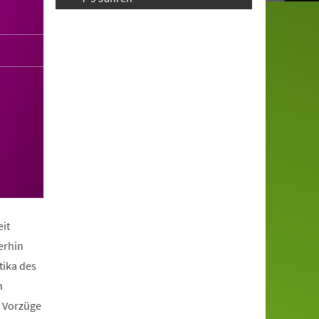
it
erhin
tika des
n
e Vorzüge