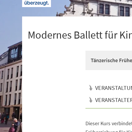
+
1
Modernes Ballett für Ki
Tänzerische Früh
VERANSTALTU
VERANSTALTE
Dieser Kurs verbinde
Veranstaltungsinformationen