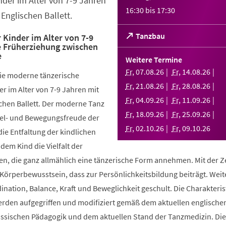
nder im Alter von 7-9 Jahren
16:30
bis
17:30
Englischen Ballett.
(Öffnet
Tanzbau
 Kinder im Alter von 7-9
e Früherziehung zwischen
in
e
einem
Weitere Termine
neuen
Fr
,
07
.
08
.
26
Fr
,
14
.
08
.
26
die moderne tänzerische
Tab)
Fr
,
21
.
08
.
26
Fr
,
28
.
08
.
26
r im Alter von 7-9 Jahren mit
Fr
,
04
.
09
.
26
Fr
,
11
.
09
.
26
chen Ballett. Der moderne Tanz
Fr
,
18
.
09
.
26
Fr
,
25
.
09
.
26
piel- und Bewegungsfreude der
Fr
,
02
.
10
.
26
Fr
,
09
.
10
.
26
die Entfaltung der kindlichen
 dem Kind die Vielfalt der
, die ganz allmählich eine tänzerische Form annehmen. Mit der Ze
 Körperbewusstsein, dass zur Persönlichkeitsbildung beiträgt. Weit
ination, Balance, Kraft und Beweglichkeit geschult. Die Charakteris
werden aufgegriffen und modifiziert gemäß dem aktuellen englische
össischen Pädagogik und dem aktuellen Stand der Tanzmedizin. Di