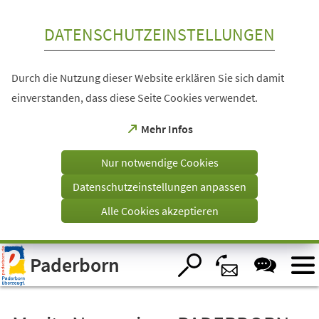
Inhalt anspringen
DATENSCHUTZEINSTELLUNGEN
Durch die Nutzung dieser Website erklären Sie sich damit
einverstanden, dass diese Seite Cookies verwendet.
(Öffnet
Mehr Infos
in
einem
Nur notwendige Cookies
neuen
Tab)
Datenschutzeinstellungen anpassen
Alle Cookies akzeptieren
Visuelle
Paderborn
Assistenzsoftware
öffnen.