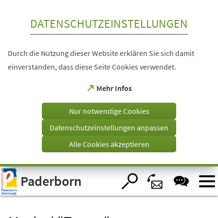
Inhalt anspringen
DATENSCHUTZEINSTELLUNGEN
Durch die Nutzung dieser Website erklären Sie sich damit
einverstanden, dass diese Seite Cookies verwendet.
(Öffnet
Mehr Infos
in
einem
Nur notwendige Cookies
neuen
Tab)
Datenschutzeinstellungen anpassen
Alle Cookies akzeptieren
Visuelle
Paderborn
Assistenzsoftware
öffnen.