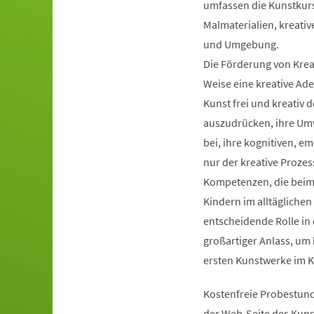
umfassen die Kunstkurs
Malmaterialien, kreati
und Umgebung.
Die Förderung von Kreat
Weise eine kreative Ader
Kunst frei und kreativ 
auszudrücken, ihre Umwe
bei, ihre kognitiven, e
nur der kreative Proze
Kompetenzen, die beim 
Kindern im alltäglichen 
entscheidende Rolle in
großartiger Anlass, um 
ersten Kunstwerke im K
Kostenfreie Probestunde
der Web-Seite des Kun