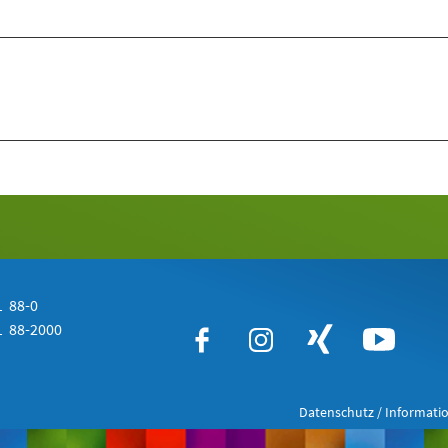
 88-0
 88-2000
Datenschutz / Informatio