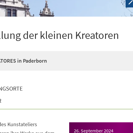
ung der kleinen Kreatoren
ATORES in Paderborn
NGSORTE
R
des Kunstateliers
26. September 2024