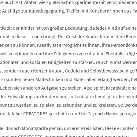
e auch Aktivitäten wie spielerische Experimente mit verschiedenen
ve Ausflüge zur Kunstbegegnung, Treffen mit Künstlern*Innen aus 
ivität der Kinder ist von großer Bedeutung, da jedes Kind auf seine
 mit in dieses Leben bringt. Der Geist der Kinder lernt in dem Bere
denken zu können. Kreativität ermöglicht es ihnen, ihre Persönlichke
lt zu erkunden und ihre Fähigkeiten zu entfalten. Ebenfalls trägt 
motionalen und sozialen Fähigkeiten zu stärken. Durch Kunst werden
ss, sondern auch Konzentration, Geduld und Selbstbewusstsein gef
Erkunden neuer Maltechniken und Materialien erlangt werden, he
Leben sich anderen Aufgaben zu stellen. Also spielt Kreativität eine
 der Entwicklung von Kindern und soll entsprechend gefördert werd
bunt zu werden, zu spielen, zu erkunden und zu kreieren. So werde
unstatelier CREATORES geschaffen und fleißig nach Hause getragen
, danach Monatstarife gemäß unserer Preislisten. Diese erhalten S
stateliers CREATORES. Voranmeldung und Informationen unter: