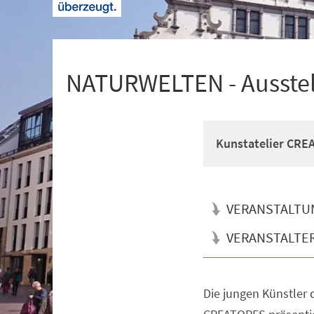
+
1
NATURWELTEN - Ausstell
Kunstatelier CRE
VERANSTALTU
VERANSTALTE
Die jungen Künstler 
Veranstaltungsinformationen