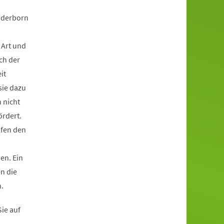
Paderborn
 Art und
ich der
it
sie dazu
 nicht
ördert.
lfen den
en. Ein
n die
.
ie auf