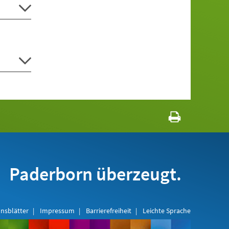
Paderborn überzeugt.
nsblätter
Impressum
Barrierefreiheit
Leichte Sprache