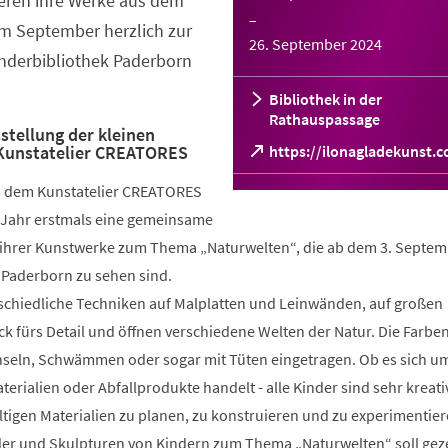
eren ihre Werke aus dem
–
 im September herzlich zur
26. September 2024
inderbibliothek Paderborn
Bibliothek in der
Rathauspassage
tellung der kleinen
Kunstatelier CREATORES
(Öffnet
https://ilonagladekunst.
in
us dem Kunstatelier CREATORES
einem
neuen
 Jahr erstmals eine gemeinsame
Tab)
g ihrer Kunstwerke zum Thema „Naturwelten“, die ab dem 3. Septe
 Paderborn zu sehen sind.
schiedliche Techniken auf Malplatten und Leinwänden, auf großen
ck fürs Detail und öffnen verschiedene Welten der Natur. Die Farb
nseln, Schwämmen oder sogar mit Tüten eingetragen. Ob es sich um
terialien oder Abfallprodukte handelt - alle Kinder sind sehr kreat
fältigen Materialien zu planen, zu konstruieren und zu experimentier
lder und Skulpturen von Kindern zum Thema „Naturwelten“ soll gez