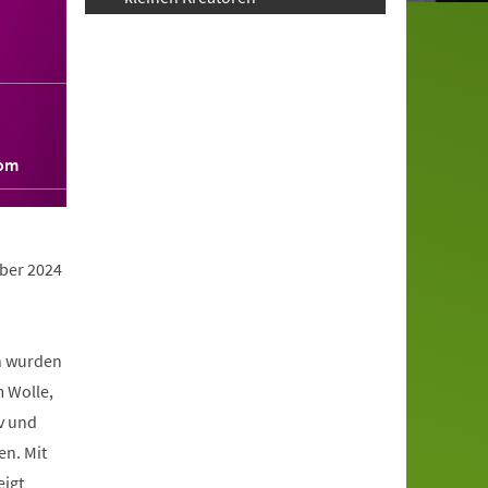
com
mber 2024
en wurden
 Wolle,
iv und
en. Mit
eigt