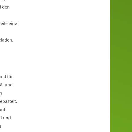
i den
eile eine
eladen.
und für
tät und
n
ebastelt.
auf
et und
s