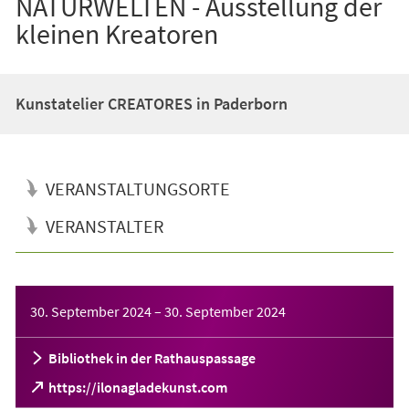
NATURWELTEN - Ausstellung der
kleinen Kreatoren
Kunstatelier CREATORES in Paderborn
VERANSTALTUNGSORTE
VERANSTALTER
Veranstaltungsinformationen
30. September 2024
–
30. September 2024
Bibliothek in der Rathauspassage
(Öffnet
https://ilonagladekunst.com
in