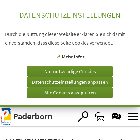
Inhalt anspringen
DATENSCHUTZEINSTELLUNGEN
Durch die Nutzung dieser Website erklären Sie sich damit
einverstanden, dass diese Seite Cookies verwendet.
(Öffnet
Mehr Infos
in
einem
Nur notwendige Cookies
neuen
Tab)
Datenschutzeinstellungen anpassen
Alle Cookies akzeptieren
Visuelle
Paderborn
Assistenzsoftware
öffnen.