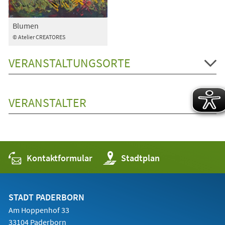
Blumen
© Atelier CREATORES
VERANSTALTUNGSORTE
VERANSTALTER
Kontaktformular
(Öffnet
Stadtplan
in
einem
neuen
Tab)
STADT PADERBORN
Am Hoppenhof 33
33104 Paderborn