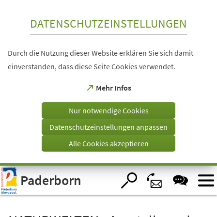
Inhalt anspringen
DATENSCHUTZEINSTELLUNGEN
Durch die Nutzung dieser Website erklären Sie sich damit
einverstanden, dass diese Seite Cookies verwendet.
(Öffnet
Mehr Infos
in
einem
Nur notwendige Cookies
neuen
Tab)
Datenschutzeinstellungen anpassen
Alle Cookies akzeptieren
Visuelle
Paderborn
Assistenzsoftware
öffnen.