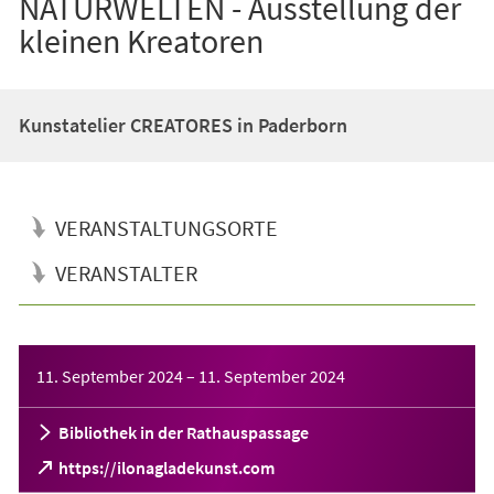
NATURWELTEN - Ausstellung der
kleinen Kreatoren
Kunstatelier CREATORES in Paderborn
VERANSTALTUNGSORTE
VERANSTALTER
Veranstaltungsinformationen
11. September 2024
–
11. September 2024
Bibliothek in der Rathauspassage
(Öffnet
https://ilonagladekunst.com
in