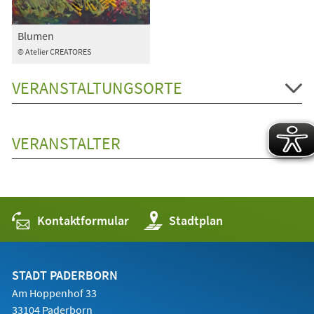
Blumen
© Atelier CREATORES
VERANSTALTUNGSORTE
VERANSTALTER
Kontaktformular
(Öffnet
Stadtplan
in
einem
neuen
Tab)
STADT PADERBORN
Am Hoppenhof 33
33104 Paderborn