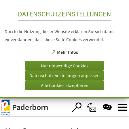
Inhalt anspringen
DATENSCHUTZEINSTELLUNGEN
Durch die Nutzung dieser Website erklären Sie sich damit
einverstanden, dass diese Seite Cookies verwendet.
(Öffnet
Mehr Infos
in
einem
Nur notwendige Cookies
neuen
Tab)
Datenschutzeinstellungen anpassen
Alle Cookies akzeptieren
Visuelle
Paderborn
Assistenzsoftware
öffnen.