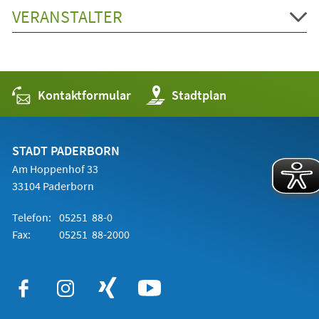
VERANSTALTER
Kontaktformular
(Öffnet
Stadtplan
in
einem
neuen
Tab)
STADT PADERBORN
Am Hoppenhof 33
33104 Paderborn
Telefon:
05251 88-0
Fax:
05251 88-2000