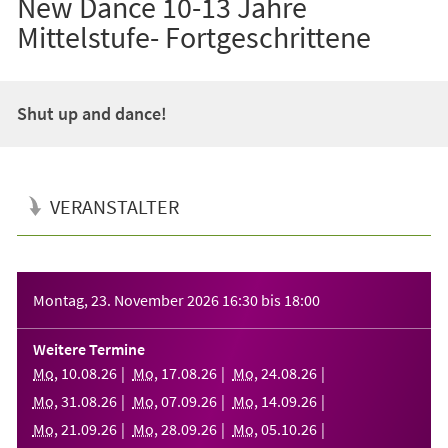
New Dance 10-13 Jahre
Mittelstufe- Fortgeschrittene
Shut up and dance!
VERANSTALTER
Veranstaltungsinformationen
Montag, 23. November 2026
16:30
bis
18:00
Weitere Termine
Mo
,
10
.
08
.
26
Mo
,
17
.
08
.
26
Mo
,
24
.
08
.
26
Mo
,
31
.
08
.
26
Mo
,
07
.
09
.
26
Mo
,
14
.
09
.
26
Mo
,
21
.
09
.
26
Mo
,
28
.
09
.
26
Mo
,
05
.
10
.
26