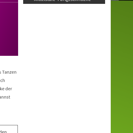
as Tanzen
ach
ke der
annst
 den