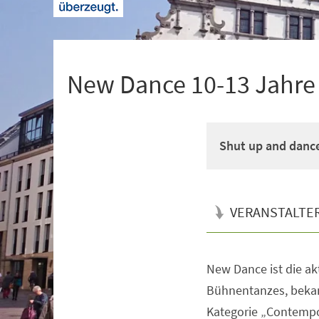
+
1
New Dance 10-13 Jahre M
Shut up and danc
VERANSTALTE
New Dance ist die a
Veranstaltungsinformationen
Bühnentanzes, bekan
Kategorie „Contempo