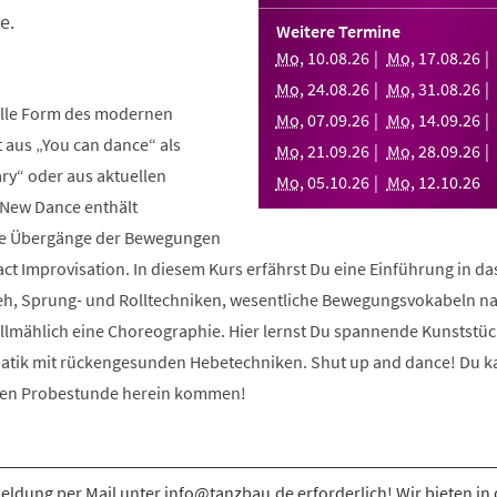
e.
Weitere Termine
Mo
,
10
.
08
.
26
Mo
,
17
.
08
.
26
Mo
,
24
.
08
.
26
Mo
,
31
.
08
.
26
elle Form des modernen
Mo
,
07
.
09
.
26
Mo
,
14
.
09
.
26
aus „You can dance“ als
Mo
,
21
.
09
.
26
Mo
,
28
.
09
.
26
y“ oder aus aktuellen
Mo
,
05
.
10
.
26
Mo
,
12
.
10
.
26
 New Dance enthält
nde Übergänge der Bewegungen
ct Improvisation. In diesem Kurs erfährst Du eine Einführung in d
eh, Sprung- und Rolltechniken, wesentliche Bewegungsvokabeln n
allmählich eine Choreographie. Hier lernst Du spannende Kunststüc
atik mit rückengesunden Hebetechniken. Shut up and dance! Du k
osen Probestunde herein kommen!
ldung per Mail unter info@tanzbau.de erforderlich! Wir bieten in