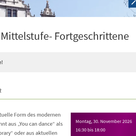
ittelstufe- Fortgeschrittene
e!
R
ktuelle Form des modernen
Montag, 30. November 2026
nt aus „You can dance“ als
16:30
bis
18:00
rary“ oder aus aktuellen