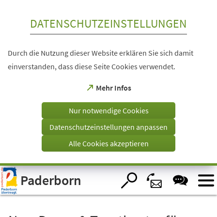
Inhalt anspringen
DATENSCHUTZEINSTELLUNGEN
Durch die Nutzung dieser Website erklären Sie sich damit
einverstanden, dass diese Seite Cookies verwendet.
(Öffnet
Mehr Infos
in
einem
Nur notwendige Cookies
neuen
Tab)
Datenschutzeinstellungen anpassen
Alle Cookies akzeptieren
Visuelle
Paderborn
Assistenzsoftware
öffnen.