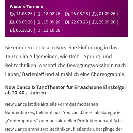
einem
Weitere Termine
neuen
Di
,
11
.
08
.
26
Di
,
18
.
08
.
26
Di
,
25
.
08
.
26
Di
,
01
.
09
.
26
Tab)
Di
,
08
.
09
.
26
Di
,
15
.
09
.
26
Di
,
22
.
09
.
26
Di
,
29
.
09
.
26
Di
,
06
.
10
.
26
Di
,
13
.
10
.
26
Sie erlernen in diesem Kurs eine Einführung in das
Tanzen im Allgemeinen, wie Dreh-, Sprung- und
Rolltechniken, wesentliche Bewegungsvokabeln nach
Laban/ Bartenieff und allmählich eine Choreographie.
New Dance & TanzTheater für Erwachsene Einsteiger
ab 20-40... Jahren
New Dance ist die aktuelle Form des modernen
Bühnentanzes, bekannt aus „You can dance“ als Kategorie
„Contemporary“ oder aus aktuellen Produktionen auf Arte.
New Dance enthält Rolltechniken, fließende Übergänge der