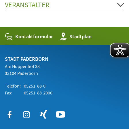
VERANSTALTER
Kontaktformular
(Öffnet
Stadtplan
in
einem
neuen
Tab)
STADT PADERBORN
Am Hoppenhof 33
33104 Paderborn
Telefon:
05251 88-0
Fax:
05251 88-2000