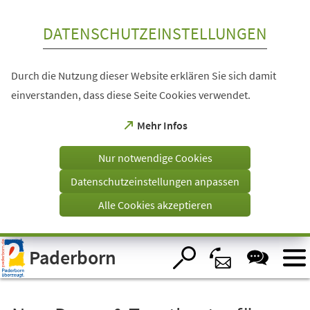
Inhalt anspringen
DATENSCHUTZEINSTELLUNGEN
Durch die Nutzung dieser Website erklären Sie sich damit
einverstanden, dass diese Seite Cookies verwendet.
(Öffnet
Mehr Infos
in
einem
Nur notwendige Cookies
neuen
Tab)
Datenschutzeinstellungen anpassen
Alle Cookies akzeptieren
Visuelle
Paderborn
Assistenzsoftware
öffnen.