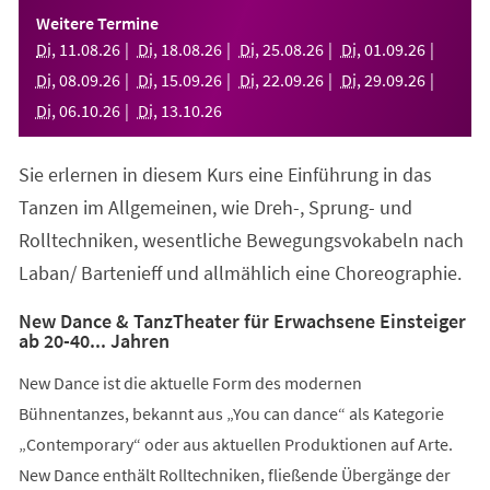
einem
Weitere Termine
neuen
Di
,
11
.
08
.
26
Di
,
18
.
08
.
26
Di
,
25
.
08
.
26
Di
,
01
.
09
.
26
Tab)
Di
,
08
.
09
.
26
Di
,
15
.
09
.
26
Di
,
22
.
09
.
26
Di
,
29
.
09
.
26
Di
,
06
.
10
.
26
Di
,
13
.
10
.
26
Sie erlernen in diesem Kurs eine Einführung in das
Tanzen im Allgemeinen, wie Dreh-, Sprung- und
Rolltechniken, wesentliche Bewegungsvokabeln nach
Laban/ Bartenieff und allmählich eine Choreographie.
New Dance & TanzTheater für Erwachsene Einsteiger
ab 20-40... Jahren
New Dance ist die aktuelle Form des modernen
Bühnentanzes, bekannt aus „You can dance“ als Kategorie
„Contemporary“ oder aus aktuellen Produktionen auf Arte.
New Dance enthält Rolltechniken, fließende Übergänge der