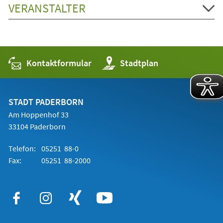
VERANSTALTER
Kontaktformular
(Öffnet
Stadtplan
in
einem
neuen
Tab)
STADT PADERBORN
Am Hoppenhof 33
33104 Paderborn
Telefon:
05251 88-0
Fax:
05251 88-2000