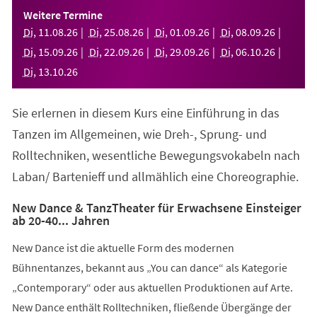
einem
Weitere Termine
neuen
Di
,
11
.
08
.
26
Di
,
25
.
08
.
26
Di
,
01
.
09
.
26
Di
,
08
.
09
.
26
Tab)
Di
,
15
.
09
.
26
Di
,
22
.
09
.
26
Di
,
29
.
09
.
26
Di
,
06
.
10
.
26
Di
,
13
.
10
.
26
Sie erlernen in diesem Kurs eine Einführung in das
Tanzen im Allgemeinen, wie Dreh-, Sprung- und
Rolltechniken, wesentliche Bewegungsvokabeln nach
Laban/ Bartenieff und allmählich eine Choreographie.
New Dance & TanzTheater für Erwachsene Einsteiger
ab 20-40... Jahren
New Dance ist die aktuelle Form des modernen
Bühnentanzes, bekannt aus „You can dance“ als Kategorie
„Contemporary“ oder aus aktuellen Produktionen auf Arte.
New Dance enthält Rolltechniken, fließende Übergänge der