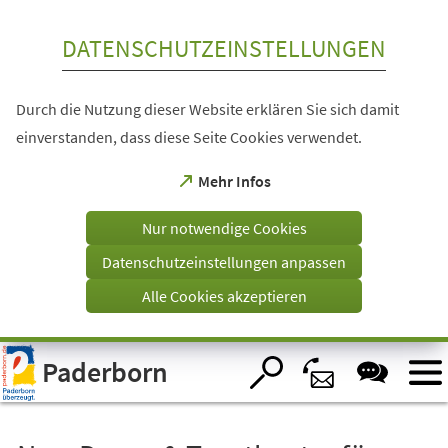
Inhalt anspringen
DATENSCHUTZEINSTELLUNGEN
Durch die Nutzung dieser Website erklären Sie sich damit
einverstanden, dass diese Seite Cookies verwendet.
(Öffnet
Mehr Infos
in
einem
Nur notwendige Cookies
neuen
Tab)
Datenschutzeinstellungen anpassen
Alle Cookies akzeptieren
Visuelle
Paderborn
Assistenzsoftware
öffnen.