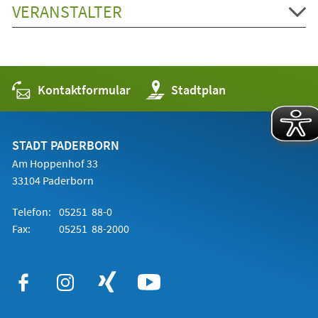
VERANSTALTER
Kontaktformular
(Öffnet
Stadtplan
in
einem
neuen
Tab)
STADT PADERBORN
Am Hoppenhof 33
33104 Paderborn
Telefon:
05251 88-0
Fax:
05251 88-2000