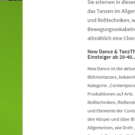
Sie erlernen in dies
Veranstaltungsinformationen
das Tanzen im Allge
und Rolltechniken, 
Bewegungsvokabeln 
allmählich eine Chor
New Dance & TanzTh
Einsteiger ab 20-40.
New Dance ist die aktu
Bühnentanzes, bekannt 
Kategorie „Contemporar
Produktionen auf Arte.
Rolltechniken, fließe
und Elemente der Conta
den Körper und über Bil
Allgemeinen, wie Dreh-