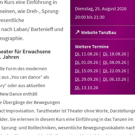
em Kurs eine Einführung in
Dienstag, 25. August 2026
meinen, wie Dreh-, Sprung-
20:00
bis
21:30
wesentliche
nach Laban/ Bartenieff und
(Öffnet
Website TanzBau
eographie.
in
einem
Weitere Termine
neuen
eater für Erwachsene
Di
,
11
.
08
.
26
Di
,
18
.
08
.
26
.. Jahren
Tab)
Di
,
01
.
09
.
26
Di
,
08
.
09
.
26
elle Form des modernen
Di
,
15
.
09
.
26
Di
,
22
.
09
.
26
aus „You can dance“ als
Di
,
29
.
09
.
26
Di
,
06
.
10
.
26
y“ oder aus aktuellen
Di
,
13
.
10
.
26
 New Dance enthält
nde Übergänge der Bewegungen
ct Improvisation. Tanztheater ist Theater ohne Worte, Darstellung
der. Sie erlernen in diesem Kurs eine Einführung in das Tanzen im
, Sprung- und Rolltechniken, wesentliche Bewegungsvokabeln nac