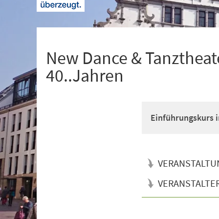
+
1
New Dance & Tanztheate
40..Jahren
Einführungskurs i
VERANSTALTU
VERANSTALTE