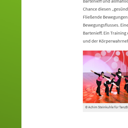
Bartenieff und allmähli
Chance diesen „gesünde
Fließende Bewegungen 
Bewegungsflusses. Ein
Bartenieff. Ein Trainin
und der Körperwahrn
© Achim Steinkuhle für Tanz