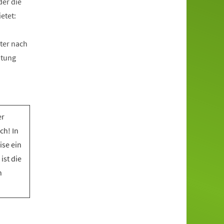
der die
etet:
ter nach
htung
er
ch! In
ise ein
ist die
n