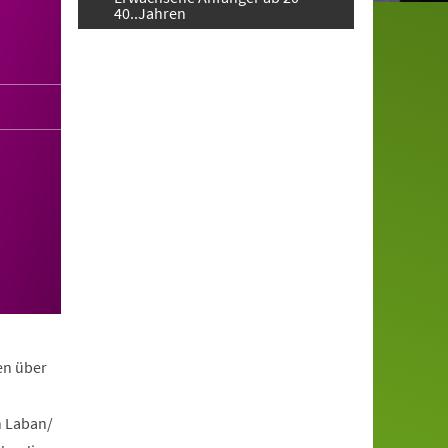
40..Jahren
en über
h Laban/