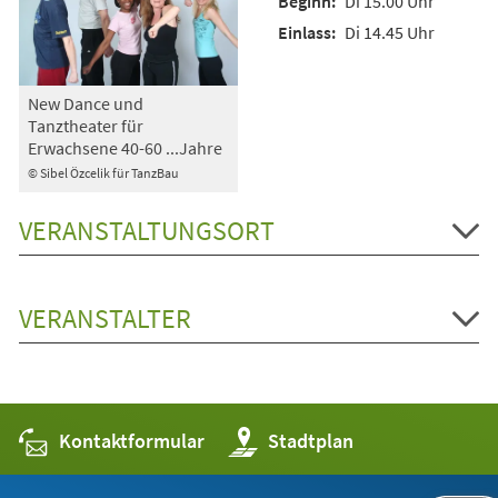
Di 15.00 Uhr
Di 14.45 Uhr
New Dance und
Tanztheater für
Erwachsene 40-60 ...Jahre
© Sibel Özcelik für TanzBau
VERANSTALTUNGSORT
VERANSTALTER
Kontaktformular
(Öffnet
Stadtplan
in
einem