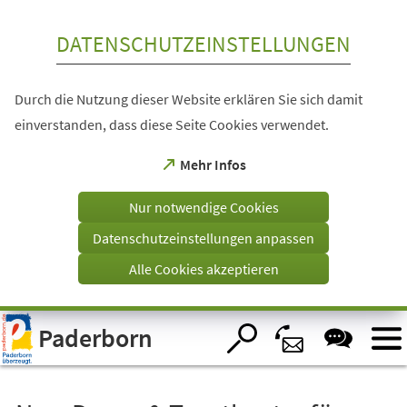
Inhalt anspringen
DATENSCHUTZEINSTELLUNGEN
Durch die Nutzung dieser Website erklären Sie sich damit
einverstanden, dass diese Seite Cookies verwendet.
(Öffnet
Mehr Infos
in
einem
Nur notwendige Cookies
neuen
Tab)
Datenschutzeinstellungen anpassen
Alle Cookies akzeptieren
Visuelle
Paderborn
Assistenzsoftware
öffnen.