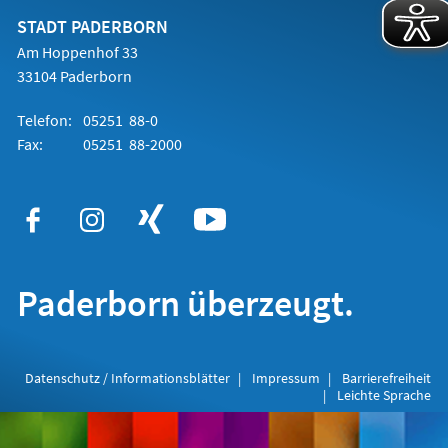
neuen
Tab)
STADT PADERBORN
Am Hoppenhof 33
33104 Paderborn
Telefon:
05251 88-0
Fax:
05251 88-2000
Paderborn überzeugt.
Datenschutz / Informationsblätter
Impressum
Barrierefreiheit
Leichte Sprache