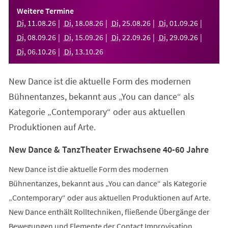
einem
Weitere Termine
neuen
Di
,
11
.
08
.
26
Di
,
18
.
08
.
26
Di
,
25
.
08
.
26
Di
,
01
.
09
.
26
Tab)
Di
,
08
.
09
.
26
Di
,
15
.
09
.
26
Di
,
22
.
09
.
26
Di
,
29
.
09
.
26
Di
,
06
.
10
.
26
Di
,
13
.
10
.
26
New Dance ist die aktuelle Form des modernen
Bühnentanzes, bekannt aus „You can dance“ als
Kategorie „Contemporary“ oder aus aktuellen
Produktionen auf Arte.
New Dance & TanzTheater Erwachsene 40-60 Jahre
New Dance ist die aktuelle Form des modernen
Bühnentanzes, bekannt aus „You can dance“ als Kategorie
„Contemporary“ oder aus aktuellen Produktionen auf Arte.
New Dance enthält Rolltechniken, fließende Übergänge der
Bewegungen und Elemente der Contact Improvisation.