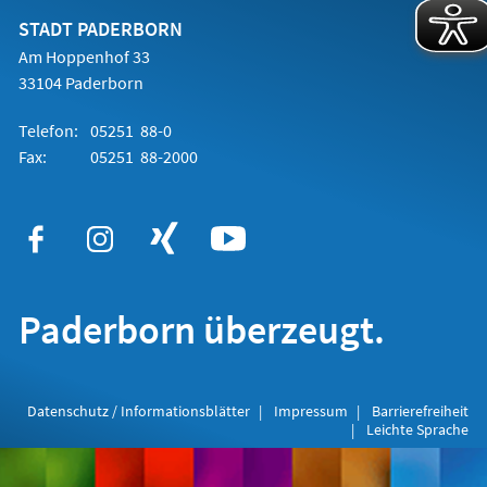
neuen
Tab)
STADT PADERBORN
Am Hoppenhof 33
33104 Paderborn
Telefon:
05251 88-0
Fax:
05251 88-2000
Paderborn überzeugt.
Datenschutz / Informationsblätter
Impressum
Barrierefreiheit
Leichte Sprache