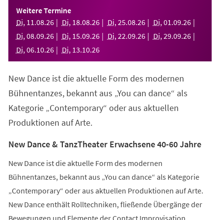
einem
Weitere Termine
neuen
Di
,
11
.
08
.
26
Di
,
18
.
08
.
26
Di
,
25
.
08
.
26
Di
,
01
.
09
.
26
Tab)
Di
,
08
.
09
.
26
Di
,
15
.
09
.
26
Di
,
22
.
09
.
26
Di
,
29
.
09
.
26
Di
,
06
.
10
.
26
Di
,
13
.
10
.
26
New Dance ist die aktuelle Form des modernen
Bühnentanzes, bekannt aus „You can dance“ als
Kategorie „Contemporary“ oder aus aktuellen
Produktionen auf Arte.
New Dance & TanzTheater Erwachsene 40-60 Jahre
New Dance ist die aktuelle Form des modernen
Bühnentanzes, bekannt aus „You can dance“ als Kategorie
„Contemporary“ oder aus aktuellen Produktionen auf Arte.
New Dance enthält Rolltechniken, fließende Übergänge der
Bewegungen und Elemente der Contact Improvisation.