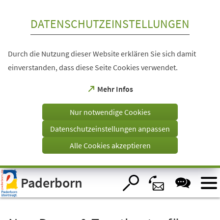
Inhalt anspringen
DATENSCHUTZEINSTELLUNGEN
Durch die Nutzung dieser Website erklären Sie sich damit
einverstanden, dass diese Seite Cookies verwendet.
(Öffnet
Mehr Infos
in
einem
Nur notwendige Cookies
neuen
Tab)
Datenschutzeinstellungen anpassen
Alle Cookies akzeptieren
Visuelle
Paderborn
Assistenzsoftware
öffnen.