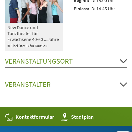
Di 15.00 Uhr
Di 14.45 Uhr
New Dance und
Tanztheater für
Erwachsene 40-60 ...Jahre
© Sibel Özcelik für TanzBau
VERANSTALTUNGSORT
VERANSTALTER
Kontaktformular
(Öffnet
Stadtplan
in
einem