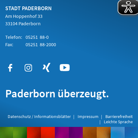
neuen
Tab)
STADT PADERBORN
Am Hoppenhof 33
33104 Paderborn
Telefon:
05251 88-0
Fax:
05251 88-2000
Paderborn überzeugt.
Datenschutz / Informationsblätter
Impressum
Barrierefreiheit
Leichte Sprache