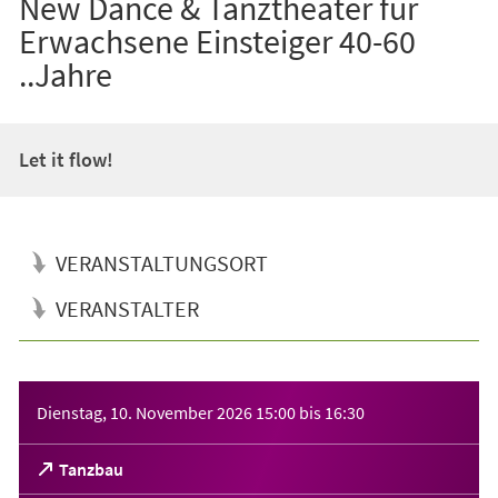
New Dance & Tanztheater für
Erwachsene Einsteiger 40-60
..Jahre
Let it flow!
VERANSTALTUNGSORT
VERANSTALTER
Veranstaltungsinformationen
Dienstag, 10. November 2026
15:00
bis
16:30
(Öffnet
Tanzbau
in