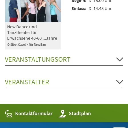
Di 15.00 Uhr
Di 14.45 Uhr
New Dance und
Tanztheater für
Erwachsene 40-60 ...Jahre
© Sibel Özcelik für TanzBau
VERANSTALTUNGSORT
VERANSTALTER
Kontaktformular
(Öffnet
Stadtplan
in
einem