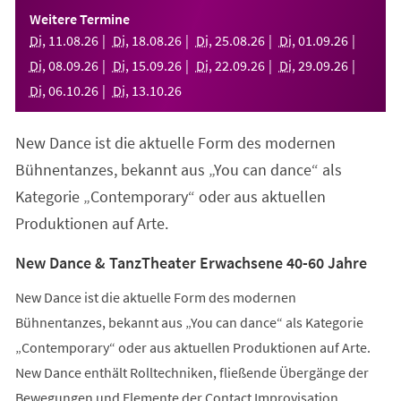
einem
Weitere Termine
neuen
Di
,
11
.
08
.
26
Di
,
18
.
08
.
26
Di
,
25
.
08
.
26
Di
,
01
.
09
.
26
Tab)
Di
,
08
.
09
.
26
Di
,
15
.
09
.
26
Di
,
22
.
09
.
26
Di
,
29
.
09
.
26
Di
,
06
.
10
.
26
Di
,
13
.
10
.
26
New Dance ist die aktuelle Form des modernen
Bühnentanzes, bekannt aus „You can dance“ als
Kategorie „Contemporary“ oder aus aktuellen
Produktionen auf Arte.
New Dance & TanzTheater Erwachsene 40-60 Jahre
New Dance ist die aktuelle Form des modernen
Bühnentanzes, bekannt aus „You can dance“ als Kategorie
„Contemporary“ oder aus aktuellen Produktionen auf Arte.
New Dance enthält Rolltechniken, fließende Übergänge der
Bewegungen und Elemente der Contact Improvisation.